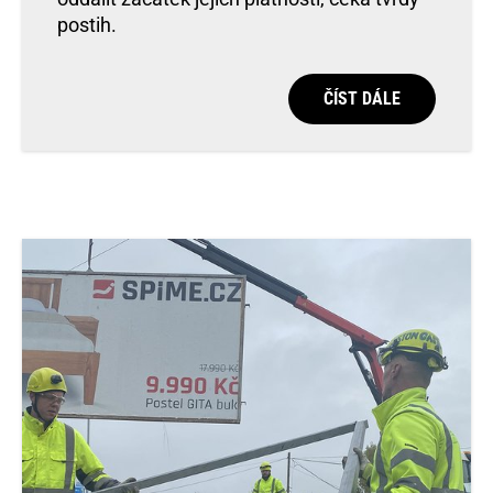
postih.
ČÍST DÁLE