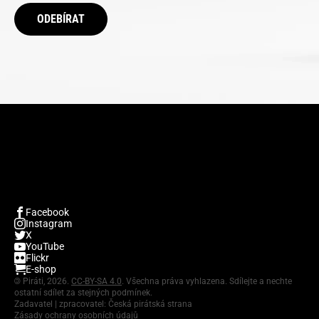
ODEBÍRAT
Facebook
Instagram
X
YouTube
Flickr
E-shop
©
Piráti, 2026.
CC-BY-SA 4.0
. Všechna práva vyhlazena. Sdílejte a nechte
ostatní sdílet za stejných podmínek.
Zadavatel | zpracovatel: Česká pirátská strana
Zásady ochrany osobních údajů