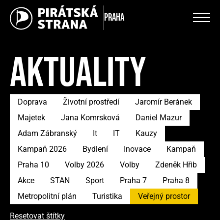
Praha
AKTUALITY
Doprava
Životní prostředí
Jaromír Beránek
Majetek
Jana Komrsková
Daniel Mazur
Adam Zábranský
It
IT
Kauzy
Kampaň 2026
Bydlení
Inovace
Kampaň
Praha 10
Volby 2026
Volby
Zdeněk Hřib
Akce
STAN
Sport
Praha 7
Praha 8
Metropolitní plán
Turistika
Veřejný prostor
Resetovat štítky