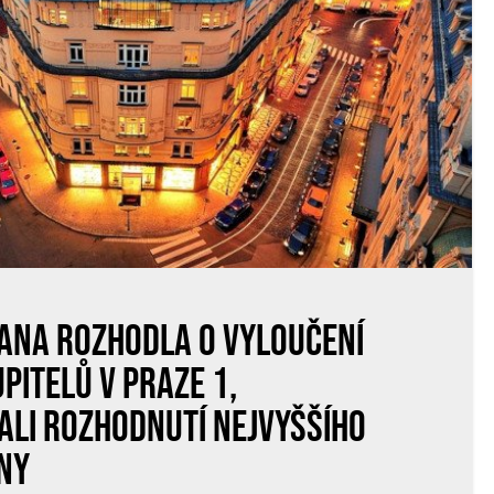
ana rozhodla o vyloučení
pitelů v Praze 1,
li rozhodnutí nejvyššího
ny