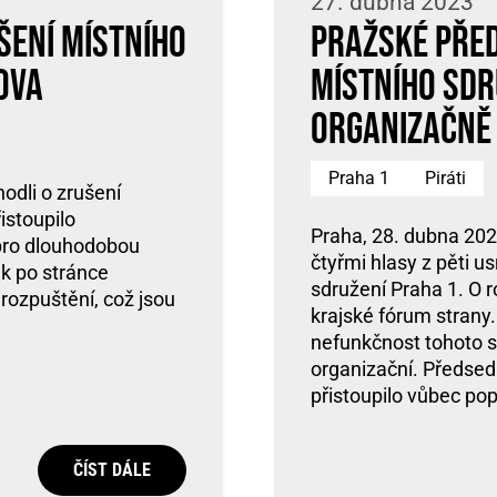
27. dubna 2023
šení místního
Pražské před
ova
místního sdr
organizačně
Praha 1
Piráti
hodli o zrušení
istoupilo
Praha, 28. dubna 202
 pro dlouhodobou
čtyřmi hlasy z pěti u
ak po stránce
sdružení Praha 1. O 
 rozpuštění, což jsou
krajské fórum strany.
nefunkčnost tohoto sd
organizační. Předsed
přistoupilo vůbec pop
ČÍST DÁLE