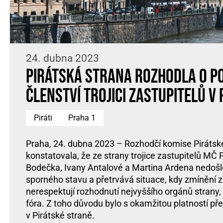
24. dubna 2023
Pirátská strana rozhodla o p
členství trojici zastupitelů v 
Piráti
Praha 1
Praha, 24. dubna 2023 – Rozhodčí komise Pirátské
konstatovala, že ze strany trojice zastupitelů MČ
Bodečka, Ivany Antalové a Martina Ardena nedošl
sporného stavu a přetrvává situace, kdy zmínění z
nerespektují rozhodnutí nejvyššího orgánů strany,
fóra. Z toho důvodu bylo s okamžitou platností pře
v Pirátské straně.