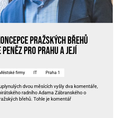
Koncepce pražských břehů
 peněz pro Prahu a její
Městské firmy
IT
Praha 1
uplynulých dvou měsících vyšly dva komentáře,
 pirátského radního Adama Zábranského o
ražských břehů. Tohle je komentář