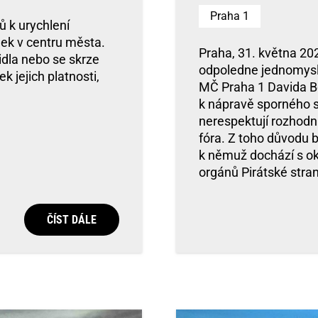
Praha 1
ů k urychlení
ek v centru města.
Praha, 31. května 20
idla nebo se skrze
odpoledne jednomysln
 jejich platnosti,
MČ Praha 1 Davida B
k nápravě sporného s
nerespektují rozhodnu
fóra. Z toho důvodu b
k němuž dochází s oka
orgánů Pirátské stran
ČÍST DÁLE