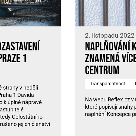
2. listopadu 2022
ozastavení
Naplňování 
Praze 1
znamená více
centrum
Transparentnost
 strany v neděli
 Praha 1 Davida
Na webu Reflex.cz v 
o k úplné nápravě
které popisují snahy
astupitelé
naplnění Koncepce p
 tedy Celostátního
rušeno jejich členství