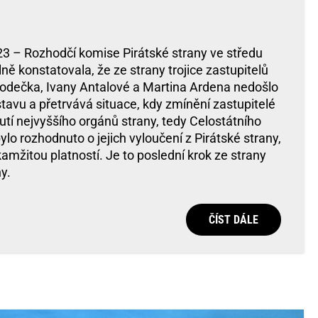
23 – Rozhodčí komise Pirátské strany ve středu
ě konstatovala, že ze strany trojice zastupitelů
odečka, Ivany Antalové a Martina Ardena nedošlo
tavu a přetrvává situace, kdy zmínění zastupitelé
tí nejvyššího orgánů strany, tedy Celostátního
ylo rozhodnuto o jejich vyloučení z Pirátské strany,
mžitou platností. Je to poslední krok ze strany
y.
ČÍST DÁLE