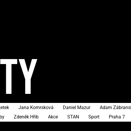
ITY
etek
Jana Komrsková
Daniel Mazur
Adam Zábrans
by
Zdeněk Hřib
Akce
STAN
Sport
Praha 7