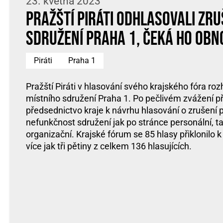
23. května 2023
Pražští Piráti odhlasovali zru
sdružení Praha 1, čeká ho obn
Piráti
Praha 1
Pražští Piráti v hlasování svého krajského fóra roz
místního sdružení Praha 1. Po pečlivém zvážení př
předsednictvo kraje k návrhu hlasování o zrušení
nefunkčnost sdružení jak po stránce personální, t
organizační. Krajské fórum se 85 hlasy přiklonilo k
více jak tři pětiny z celkem 136 hlasujících.