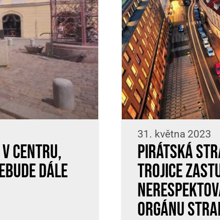
31. května 2023
 v centru,
Pirátská str
nebude dále
trojice zastu
nerespektova
orgánu stra