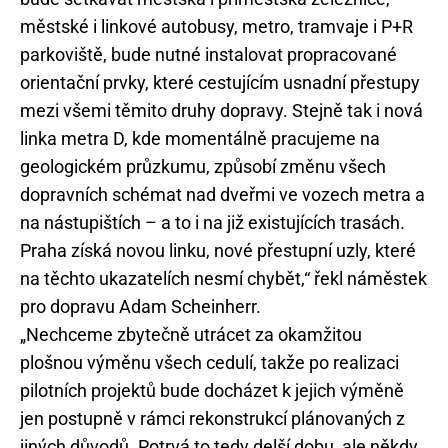
městské i linkové autobusy, metro, tramvaje i P+R
parkoviště, bude nutné instalovat propracované
orientační prvky, které cestujícím usnadní přestupy
mezi všemi těmito druhy dopravy. Stejně tak i nová
linka metra D, kde momentálně pracujeme na
geologickém průzkumu, způsobí změnu všech
dopravních schémat nad dveřmi ve vozech metra a
na nástupištích – a to i na již existujících trasách.
Praha získá novou linku, nové přestupní uzly, které
na těchto ukazatelích nesmí chybět,“ řekl náměstek
pro dopravu Adam Scheinherr.
„Nechceme zbytečně utrácet za okamžitou
plošnou výměnu všech cedulí, takže po realizaci
pilotních projektů bude docházet k jejich výměně
jen postupně v rámci rekonstrukcí plánovaných z
jiných důvodů. Potrvá to tedy delší dobu, ale někdy