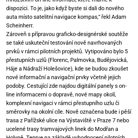
dispozici. To je, jako když byste si dali do nového
auta místo satelitní navigace kompas,“ řekl Adam
Scheinherr.
Zároveň s přípravou graficko-designérské soutěže
se také uskuteční testování nově navrhovaných
prvků v rámci pilotních projektů. Vytipováno bylo 5
přestupních uzlů (Florenc, Palmovka, Budějovická,
Háje a Nádraží Holešovice), kde se budou zkoušet
nové informační a navigační prvky včetně jejich
podoby. Cestující zde najdou digitální panely s on-
line informacemi o dopravě, nové mapy okolí,
komplexní navigaci v rámci přestupního uzlu či
směrovky na okolní cíle. Nově označena bude i pěší
trasa z Pařížské ulice na Výstaviště v Praze 7 nebo
ucelené trasy tramvajových linek do Modřan a
Holyně. Teprve na základě vyhodnocení pilotních