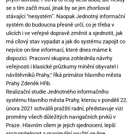
se s tím začít musí, jinak by se jen zhoršoval
stávající “nesystém”. Naopak Jednotný informační
systém do budoucna přesně určí, co je třeba v
ulicích i ve veřejné dopravě změnit a sjednotit, jak
má cílový stav vypadat a jak do systému zapojit co
nejvíce on-line informací, které dnes máme k
dispozici. Pracovní skupina zohlednila návrhy
veřejnosti i klasické průzkumy mínění obyvatel i
návštěvníků Prahy,“ říká primátor hlavního města
Prahy Zdeněk Hřib.
Realizační studie Jednotného informačního
systému hlavního města Prahy, kterou v pondělí 22.
února 2021 schválili pražští radní, představuje vizi
proměny všech důležitých navigačních prvků v
Praze. Hlavním cílem je jejich sjednocení, lepší
srozumitelnost a maximální využití on-line