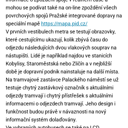
mohou se podívat také na on-line zpoždění všech
povrchových spojů Pražské integrované dopravy na
speciální mapě
https://mapa.pid.cz/
V prvních vestibulech metra se testují obrazovky,
které cestujícímu ukazují, kolik zbývá času do
odjezdu následujících dvou vlakových souprav na
nástupišti. Lidé je například najdou ve stanicích
Kobylisy, Staroměstská nebo Zličín a v nejbližší
době je dopravní podnik nainstaluje na další místa.
Na tramvajové zastávce Palackého náměstí se už
testuje chytrý zastávkový označník s aktuálními
odjezdy tramvají i chytrý přístřešek s aktuálními
informacemi o odjezdech tramvají. Jeho design i
funkčnost budou právě v návaznosti na nový
informační systém dolaďovány.
Ve vybraných autobusech se také na LCD