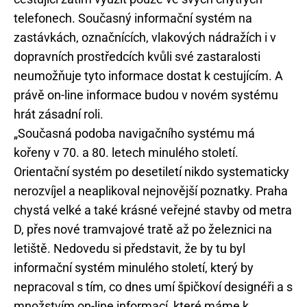
telefonech. Současný informační systém na
zastávkách, označnících, vlakových nádražích i v
dopravních prostředcích kvůli své zastaralosti
neumožňuje tyto informace dostat k cestujícím. A
právě on-line informace budou v novém systému
hrát zásadní roli.
„Současná podoba navigačního systému má
kořeny v 70. a 80. letech minulého století.
Orientační systém po desetiletí nikdo systematicky
nerozvíjel a neaplikoval nejnovější poznatky. Praha
chystá velké a také krásné veřejné stavby od metra
D, přes nové tramvajové tratě až po železnici na
letiště. Nedovedu si představit, že by tu byl
informační systém minulého století, který by
nepracoval s tím, co dnes umí špičkoví designéři a s
množstvím on-line informací, které máme k