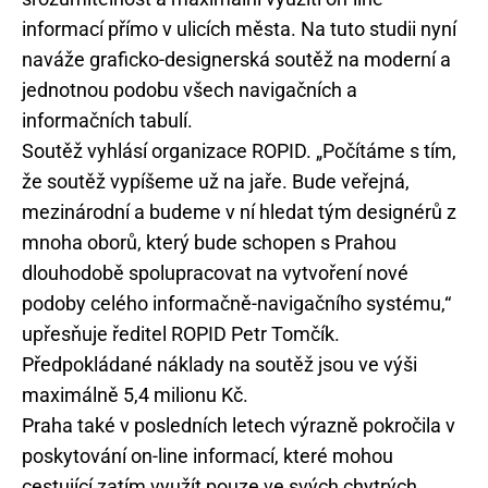
informací přímo v ulicích města. Na tuto studii nyní
naváže graficko-designerská soutěž na moderní a
jednotnou podobu všech navigačních a
informačních tabulí.
Soutěž vyhlásí organizace ROPID. „Počítáme s tím,
že soutěž vypíšeme už na jaře. Bude veřejná,
mezinárodní a budeme v ní hledat tým designérů z
mnoha oborů, který bude schopen s Prahou
dlouhodobě spolupracovat na vytvoření nové
podoby celého informačně-navigačního systému,“
upřesňuje ředitel ROPID Petr Tomčík.
Předpokládané náklady na soutěž jsou ve výši
maximálně 5,4 milionu Kč.
Praha také v posledních letech výrazně pokročila v
poskytování on-line informací, které mohou
cestující zatím využít pouze ve svých chytrých