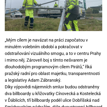
„Mým cílem je navázat na práci započatou v
minulém volebním období a pokračovat v
odstraňování vizuálního smogu, a to v centru Prahy
i mimo něj. Zároveň boj s tímto nešvarem je
dlouhodobým programovým cílem Pirátů,” říká
pražský radní pro oblast majetku, transparentnosti
a legislativy Adam Zábranský.
Díky výpovědi nájemních smluv budou odstraněny
dva billboardy u křižovatky Cínovecká a Kostelecká
v Ďáblicích, tří billboardy podél ulice Dobříšská nad
Smíchovským nádražím, dále dvoustranný billboard