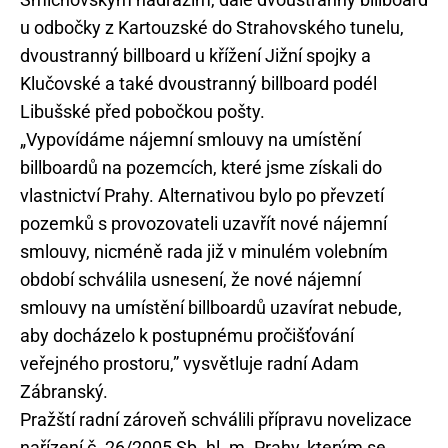
u odbočky z Kartouzské do Strahovského tunelu,
dvoustranný billboard u křížení Jižní spojky a
Klučovské a také dvoustranný billboard podél
Libušské před pobočkou pošty.
„Vypovídáme nájemní smlouvy na umístění
billboardů na pozemcích, které jsme získali do
vlastnictví Prahy. Alternativou bylo po převzetí
pozemků s provozovateli uzavřít nové nájemní
smlouvy, nicméně rada již v minulém volebním
období schválila usnesení, že nové nájemní
smlouvy na umístění billboardů uzavírat nebude,
aby docházelo k postupnému pročišťování
veřejného prostoru,” vysvětluje radní Adam
Zábranský.
Pražští radní zároveň schválili přípravu novelizace
nařízení č. 26/2005 Sb. hl. m. Prahy, kterým se