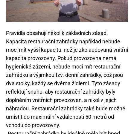
Pravidla obsahují několik základních zásad.
Kapacita restaurační zahrádky například nebude
moci mít vyšší kapacitu, než je zkolaudovaná vnitřní
kapacita provozovny. Pokud provozovna nemá
hygienické zázemí, nebude moci mít restaurační
zahrádku s výjimkou tzv. denní zahrádky, což jsou
dva stolky, každý se dvěma židlemi. Tyto zásady
reflektují snahu, aby restaurační zahrádky byly
doplněním vnitřních provozoven, a nikoliv jejich
náhradou. Restaurační zahrádky také bude možné
umístit do maximální vzdálenosti 50 metrů od
vchodu do provozovny.
„Restaurační zahrádka by ideálně měla být hned