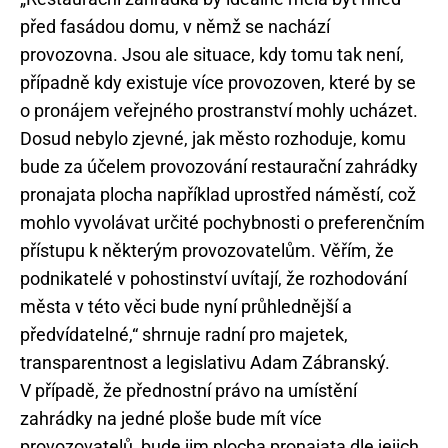
před fasádou domu, v němž se nachází
provozovna. Jsou ale situace, kdy tomu tak není,
případně kdy existuje více provozoven, které by se
o pronájem veřejného prostranství mohly ucházet.
Dosud nebylo zjevné, jak město rozhoduje, komu
bude za účelem provozování restaurační zahrádky
pronajata plocha například uprostřed náměstí, což
mohlo vyvolávat určité pochybnosti o preferenčním
přístupu k některým provozovatelům. Věřím, že
podnikatelé v pohostinství uvítají, že rozhodování
města v této věci bude nyní průhlednější a
předvídatelné,“ shrnuje radní pro majetek,
transparentnost a legislativu Adam Zábranský.
V případě, že přednostní právo na umístění
zahrádky na jedné ploše bude mít více
provozovatelů, bude jim plocha pronajata dle jejich