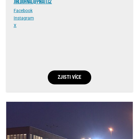
JIRI.DOHNAL@PIRATI.CZ
Facebook
Instagram
X
ZJISTI VÍCE