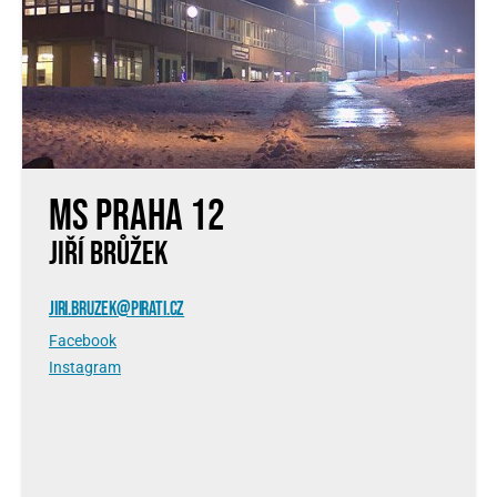
MS Praha 12
JIŘÍ BRŮŽEK
JIRI.BRUZEK@PIRATI.CZ
Facebook
Instagram