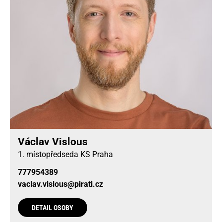
Václav Vislous
1. místopředseda KS Praha
777954389
vaclav.vislous@pirati.cz
DETAIL OSOBY