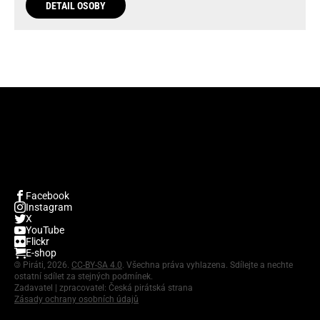
DETAIL OSOBY
Facebook
Instagram
X
YouTube
Flickr
E-shop
©
Piráti, 2026.
CC-BY-SA 4.0
. Všechna práva vyhlazena. Sdílejte a nechte
ostatní sdílet za stejných podmínek.
Zadavatel | zpracovatel: Česká pirátská strana
Zásady ochrany osobních údajů