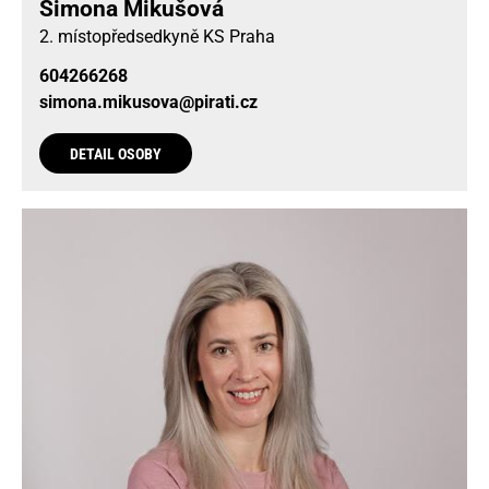
Simona Mikušová
2. místopředsedkyně KS Praha
604266268
simona.mikusova@pirati.cz
DETAIL OSOBY