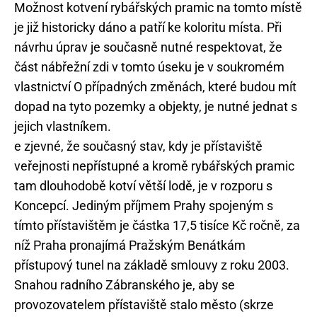
Možnost kotvení rybářských pramic na tomto místě
je již historicky dáno a patří ke koloritu místa. Při
návrhu úprav je současně nutné respektovat, že
část nábřežní zdi v tomto úseku je v soukromém
vlastnictví O případných změnách, které budou mít
dopad na tyto pozemky a objekty, je nutné jednat s
jejich vlastníkem.
e zjevné, že současný stav, kdy je přístaviště
veřejnosti nepřístupné a kromě rybářských pramic
tam dlouhodobě kotví větší lodě, je v rozporu s
Koncepcí. Jediným příjmem Prahy spojeným s
tímto přístavištěm je částka 17,5 tisíce Kč ročně, za
níž Praha pronajímá Pražským Benátkám
přístupový tunel na základě smlouvy z roku 2003.
Snahou radního Zábranského je, aby se
provozovatelem přístaviště stalo město (skrze