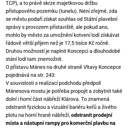
TCP), a to právě skrze majetkovou držbu
přístupového pozemku (tunelu). Není zřejmé, zda
se městu podaří získat souhlas od Státní plavební
správy s provozem přístaviště, ale pokud ano,
mohlo by město za umožnění kotvení lodí získávat
řádově větší příjem než je 17,5 tisíce Kč ročně.
Druhou možností je naplnit Koncepci a dlouhodobé
stání lodí tam znemožnit.
O přístavu Mánes na druhé straně Vltavy Koncepce
pojednává na str. 243:
V souvislosti s realizací podchodu předpolí
Mánesova mostu je potřeba propojit a zobytnit také
dolní i horní část nábřeží Klárova. To znamená
odstranit fyzickou a vizuální bariéru keřů a živého
plotu na horní hraně nábřeží,
odstranit prodejní
místa a nástupní rampy pro komerční plavbu na