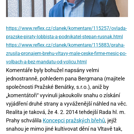
https://www.reflex.cz/clanek/komentare/115257/ovlada-
prazske-piraty-lobbista-a-podnikatel-stepan-rusnak.html
https://www.reflex.cz/clanek/komentare/115883/praha-
zrusila-pronajem-brehu-vltavy-male-ceske-firme-mesic-po-
volbach-a-bez-mandatu-od-volicu.html
Komentáře byly bohužel napsány velmi
jednostranně, pohledem pana Bergmana (majitele
společnosti Pražské Benátky, s.r.o.), aniž by
„komentátoři“ vyvinuli jakoukoliv snahu o získání
vyjádření druhé strany a vyváženější náhled na věc.
Realita je taková, že 4. 2. 2014 tehdejší Rada hl. m.
Prahy schválila
Koncepci pražských břehů
, jejíž
snahou je mimo jiné kultivovat dění na Vltavě tak,