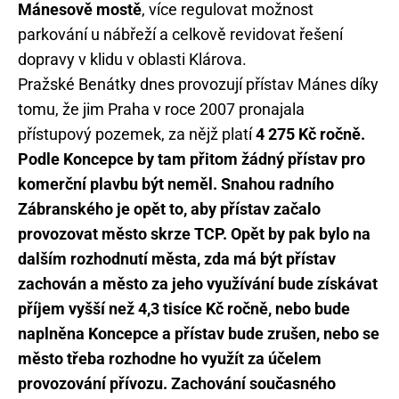
Mánesově mostě
, více regulovat možnost
parkování u nábřeží a celkově revidovat řešení
dopravy v klidu v oblasti Klárova.
Pražské Benátky dnes provozují přístav Mánes díky
tomu, že jim Praha v roce 2007 pronajala
přístupový pozemek, za nějž platí
4 275 Kč ročně.
Podle Koncepce by tam přitom žádný přístav pro
komerční plavbu být neměl. Snahou radního
Zábranského je opět to, aby přístav začalo
provozovat město skrze TCP. Opět by pak bylo na
dalším rozhodnutí města, zda má být přístav
zachován a město za jeho využívání bude získávat
příjem vyšší než 4,3 tisíce Kč ročně, nebo bude
naplněna Koncepce a přístav bude zrušen, nebo se
město třeba rozhodne ho využít za účelem
provozování přívozu. Zachování současného