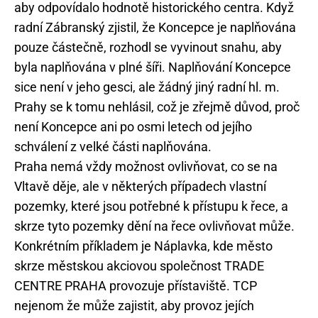
aby odpovídalo hodnotě historického centra. Když
radní Zábranský zjistil, že Koncepce je naplňována
pouze částečně, rozhodl se vyvinout snahu, aby
byla naplňována v plné šíři. Naplňování Koncepce
sice není v jeho gesci, ale žádný jiný radní hl. m.
Prahy se k tomu nehlásil, což je zřejmě důvod, proč
není Koncepce ani po osmi letech od jejího
schválení z velké části naplňována.
Praha nemá vždy možnost ovlivňovat, co se na
Vltavě děje, ale v některých případech vlastní
pozemky, které jsou potřebné k přístupu k řece, a
skrze tyto pozemky dění na řece ovlivňovat může.
Konkrétním příkladem je Náplavka, kde město
skrze městskou akciovou společnost TRADE
CENTRE PRAHA provozuje přístaviště. TCP
nejenom že může zajistit, aby provoz jejích