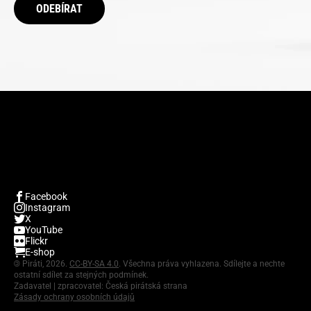
ODEBÍRAT
Facebook
Instagram
X
YouTube
Flickr
E-shop
©
Piráti, 2026.
CC-BY-SA 4.0
. Všechna práva vyhlazena. Sdílejte a nechte
ostatní sdílet za stejných podmínek.
Zadavatel | zpracovatel: Česká pirátská strana
Zásady ochrany osobních údajů