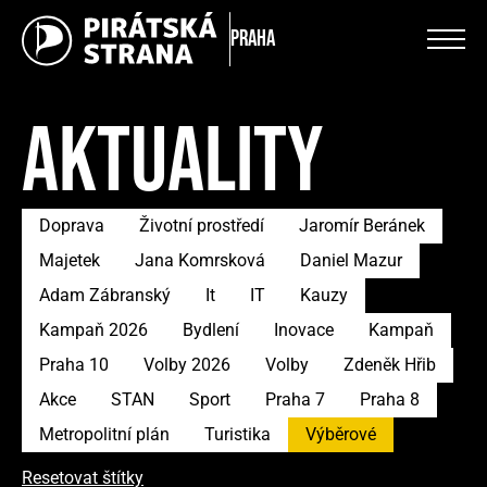
Praha
AKTUALITY
Doprava
Životní prostředí
Jaromír Beránek
Majetek
Jana Komrsková
Daniel Mazur
Adam Zábranský
It
IT
Kauzy
Kampaň 2026
Bydlení
Inovace
Kampaň
Praha 10
Volby 2026
Volby
Zdeněk Hřib
Akce
STAN
Sport
Praha 7
Praha 8
Metropolitní plán
Turistika
Výběrové
Resetovat štítky