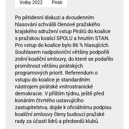
Volby 2022
Piráti
Po pětidenní diskuzi a dvoudenním
hlasování schválili členové pražského
krajského sdružení vstup Pirátů do koalice
s pražskou koalicí SPOLU a hnutím STAN.
Pro vstup do koalice bylo 86 % hlasujících.
Souhlasem nadpoloviční většiny podpořili
znění koaliční smlouvy, do které se podařilo
promítnout většinu pirátských
programových priorit. Referendum o
vstupu do koalice je standardním
nástrojem pirátské vnitrostranické
demokracie. V příštím týdnu, ještě před
konáním čtvrtého ustavujícího
zastupitelstva, dojde k oficiálnímu podpisu
koaliční smlouvy členy budoucí pražské
rady za účasti lídrů a předsedů klubů.