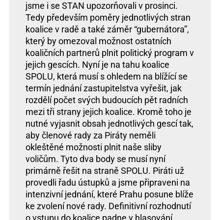
jsme i se STAN upozorňovali v prosinci.
Tedy především poměry jednotlivých stran
koalice v radě a také záměr “gubernátora”,
který by omezoval možnost ostatních
koaličních partnerů plnit politický program v
jejich gescích. Nyní je na tahu koalice
SPOLU, která musí s ohledem na blížící se
termín jednání zastupitelstva vyřešit, jak
rozdělí počet svých budoucích pět radních
mezi tři strany jejich koalice. Kromě toho je
nutné vyjasnit obsah jednotlivých gescí tak,
aby členové rady za Piráty neměli
okleštěné možnosti plnit naše sliby
voličům. Tyto dva body se musí nyní
primárně řešit na straně SPOLU. Piráti už
provedli řadu ústupků a jsme připraveni na
intenzivní jednání, které Prahu posune blíže
ke zvolení nové rady. Definitivní rozhodnutí
o vstupu do koalice padne v hlasování