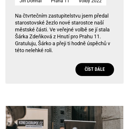
Jiří Dohnal
Praha 11
Volby 2022
Na čtvrtečním zastupitelstvu jsem předal
starostovské žezlo nové starostce naší
městské části. Ve veřejné volbě se jí stala
Šárka Zdeňková z Hnutí pro Prahu 11.
Gratuluju, Šárko a přeji ti hodně úspěchů v
této nelehké roli.
ČÍST DÁLE