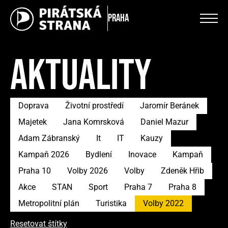
Praha
AKTUALITY
Doprava
Životní prostředí
Jaromír Beránek
Majetek
Jana Komrsková
Daniel Mazur
Adam Zábranský
It
IT
Kauzy
Kampaň 2026
Bydlení
Inovace
Kampaň
Praha 10
Volby 2026
Volby
Zdeněk Hřib
Akce
STAN
Sport
Praha 7
Praha 8
Metropolitní plán
Turistika
Volby 2022
Resetovat štítky