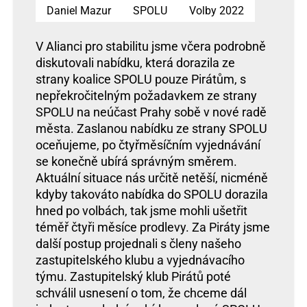
Daniel Mazur
SPOLU
Volby 2022
V Alianci pro stabilitu jsme včera podrobně
diskutovali nabídku, která dorazila ze
strany koalice SPOLU pouze Pirátům, s
nepřekročitelným požadavkem ze strany
SPOLU na neúčast Prahy sobě v nové radě
města. Zaslanou nabídku ze strany SPOLU
oceňujeme, po čtyřměsíčním vyjednávání
se konečně ubírá správným směrem.
Aktuální situace nás určitě netěší, nicméně
kdyby takováto nabídka do SPOLU dorazila
hned po volbách, tak jsme mohli ušetřit
téměř čtyři měsíce prodlevy. Za Piráty jsme
další postup projednali s členy našeho
zastupitelského klubu a vyjednávacího
týmu. Zastupitelský klub Pirátů poté
schválil usnesení o tom, že chceme dál