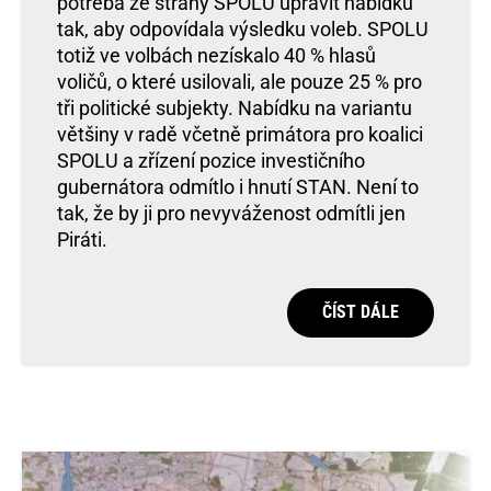
potřeba ze strany SPOLU upravit nabídku
tak, aby odpovídala výsledku voleb. SPOLU
totiž ve volbách nezískalo 40 % hlasů
voličů, o které usilovali, ale pouze 25 % pro
tři politické subjekty. Nabídku na variantu
většiny v radě včetně primátora pro koalici
SPOLU a zřízení pozice investičního
gubernátora odmítlo i hnutí STAN. Není to
tak, že by ji pro nevyváženost odmítli jen
Piráti.
ČÍST DÁLE