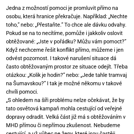
Jedna z možností pomoci je promluvit přímo na
osobu, která hranice překračuje. Například: „Nechte
toho,” nebo: „Přestaňte.” To chce ale dávku odvahy.
Pokud se na to necítíme, pomůže i jakkoliv oslovit
obtěžované: „Jste v pořádku? Můžu vám pomoct?”
Když nechceme řešit konflikt přímo, můžeme i jen
odvést pozornost. I takové narušení situace dá
často obtěžovaným prostor ze situace odejít. Třeba
otázkou: „Kolik je hodin?” nebo: „Jede tahle tramvaj
na Šumavskou?” I tak je možné někomu v takové
chvíli pomoci.
„S ohledem na šíři problému nelze očekávat, že by
tato osvětová kampaň mohla cestující od veřejné
dopravy odradit. Velká část již má s obtěžováním v
MHD přímou či nepřímou zkušenost. Nebudeme
cestující, a už vůbec ne ženy, které jsou častěji