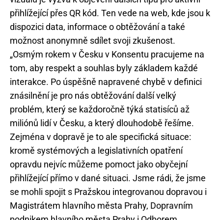
přihlížející přes QR kód. Ten vede na web, kde jsou k
dispozici data, informace o obtěžování a také
možnost anonymně sdílet svoji zkušenost.
„Osmým rokem v Česku v Konsentu pracujeme na
tom, aby respekt a souhlas byly základem každé
interakce. Po úspěšně napravené chybě v definici
znásilnění je pro nás obtěžování další velký
problém, který se každoročně týká statisíců až
miliónů lidí v Česku, a který dlouhodobě řešíme.
Zejména v dopravě je to ale specifická situace:
kromě systémových a legislativních opatření
opravdu nejvíc můžeme pomoct jako obyčejní
přihlížející přímo v dané situaci. Jsme rádi, že jsme
se mohli spojit s Pražskou integrovanou dopravou i
Magistrátem hlavního města Prahy, Dopravním
podnikem hlavního města Prahy i Odborem