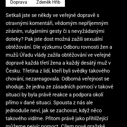
Doprava
Zdeněk Hřib
Setkali jste se někdy ve veřejné dopravě s
otravnými komentáři, vědomým nepříjemným
zíráním, vulgárními gesty či s nevyžádanými
doteky? Pak jste dost možná zažili sexuální
obtěžování. Dle výzkumu Odboru rovnosti žen a
mužů Úřadu vlády zažila obtěžování ve veřejné
dopravě každá třetí žena a každý desátý muž v
Česku. Třetina z lidí, kteří byli svědky takového
chování, nezareagovala. Odborná veřejnost se
shoduje, že jedna ze zásadních pomocí v takové
situaci by byla právě reakce a podpora okolí
přímo v dané situaci. Spousta z nás ale
jednoduše neví, jak se zachovat, když něco
takového vidíme. Přitom právě jako přihlížející
můžeme nejvíc pomoct. Cílem nové pražské