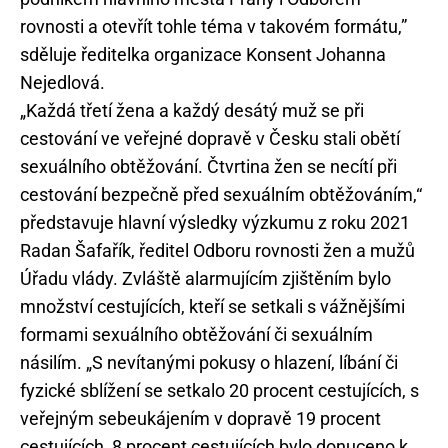
rovnosti a otevřít tohle téma v takovém formátu,”
sděluje ředitelka organizace Konsent Johanna
Nejedlová.
„Každá třetí žena a každý desátý muž se při
cestování ve veřejné dopravě v Česku stali obětí
sexuálního obtěžování. Čtvrtina žen se necítí při
cestování bezpečně před sexuálním obtěžováním,“
představuje hlavní výsledky výzkumu z roku 2021
Radan Šafařík, ředitel Odboru rovnosti žen a mužů
Úřadu vlády. Zvláště alarmujícím zjištěním bylo
množství cestujících, kteří se setkali s vážnějšími
formami sexuálního obtěžování či sexuálním
násilím. „S nevítanými pokusy o hlazení, líbání či
fyzické sblížení se setkalo 20 procent cestujících, s
veřejným sebeukájením v dopravě 19 procent
cestujících, 8 procent cestujících bylo donuceno k