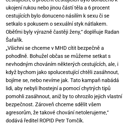
ukojení rukou nebo jinou částí těla a 6 procent
cestujících bylo donuceno násilím k sexu či se
setkalo s pokusem o sexuální styk nátlakem.
Oběťmi byly výrazně častěji ženy,“ doplňuje Radan
Šafařík.
„Všichni se chceme v MHD cítit bezpečně a
pohodlně. Bohužel občas se můžeme setkat s
nevhodným chováním některých cestujících, ale, i
když bychom jako spolucestující chtěli zasáhnout,
bojíme se, nebo nevíme jak. Tato kampaň nabádá
lidi, aby nebyli lhostejní a pomocí chytrých tipů
pomohli zasáhnout, aniž by to ohrozilo jejich vlastní
bezpečnost. Zároveň chceme sdělit všem
agresorům, že takové chování netolerujeme,“
dodává ředitel ROPID Petr Tomčík.