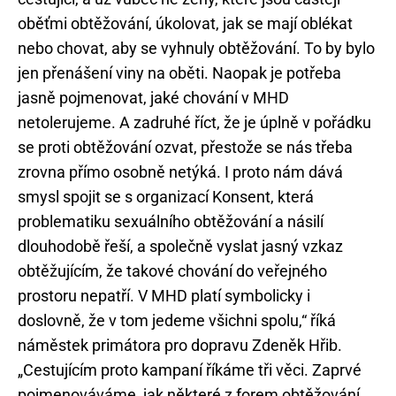
oběťmi obtěžování, úkolovat, jak se mají oblékat
nebo chovat, aby se vyhnuly obtěžování. To by bylo
jen přenášení viny na oběti. Naopak je potřeba
jasně pojmenovat, jaké chování v MHD
netolerujeme. A zadruhé říct, že je úplně v pořádku
se proti obtěžování ozvat, přestože se nás třeba
zrovna přímo osobně netýká. I proto nám dává
smysl spojit se s organizací Konsent, která
problematiku sexuálního obtěžování a násilí
dlouhodobě řeší, a společně vyslat jasný vzkaz
obtěžujícím, že takové chování do veřejného
prostoru nepatří. V MHD platí symbolicky i
doslovně, že v tom jedeme všichni spolu,“ říká
náměstek primátora pro dopravu Zdeněk Hřib.
„Cestujícím proto kampaní říkáme tři věci. Zaprvé
pojmenováváme, jak některé z forem obtěžování