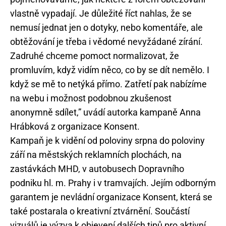
vlastně vypadají. Je důležité říct nahlas, že se
nemusí jednat jen o dotyky, nebo komentáře, ale
obtěžování je třeba i vědomé nevyžádané zírání.
Zadruhé chceme pomoct normalizovat, že
promluvím, když vidím něco, co by se dít nemělo. I
když se mě to netýká přímo. Zatřetí pak nabízíme
na webu i možnost podobnou zkušenost
anonymně sdílet,” uvádí autorka kampaně Anna
Hrábková z organizace Konsent.
Kampaň je k vidění od poloviny srpna do poloviny
září na městských reklamních plochách, na
zastávkách MHD, v autobusech Dopravního
podniku hl. m. Prahy i v tramvajích. Jejím odborným
garantem je nevládní organizace Konsent, která se
také postarala o kreativní ztvárnění. Součástí
vizuálů je výzva k objevení dalších tipů pro aktivní