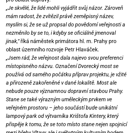
„Je skvělé, že lidé mohli vyjádřit svůj názor. Zároveň
mám radost, že zvítězil právě zeměpisný název,
myslím si, že se už propsal do povědomí veřejnosti a
nezměnilo by se to, i kdyby se oficiálně jmenoval
jinak,“
říká náměstek primátora hl. m. Prahy pro
oblast územního rozvoje Petr Hlaváček.
„Jsem rád, že veřejnost dala najevo svou preferenci
místopisného názvu. Označení Dvorecký most se
používá od samého počátku příprav projektu, je vžité
a přirozeně zakořeněné v dané lokalitě. Most ale
nebude pouze významnou dopravní stavbou Prahy.
Stane se také výrazným uměleckým prvkem ve
veřejném prostoru – jeho součástí bude unikátní
lampový park od výtvarníka Krištofa Kintery, který
přispěje k tomu, že se toto místo stane nejen spojnicí
mezi břehy Vltavy, ale i svébytným kulturním bodem