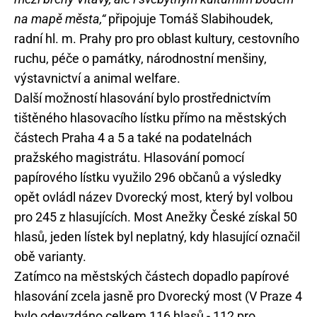
na mapě města,“
připojuje Tomáš Slabihoudek,
radní hl. m. Prahy pro pro oblast kultury, cestovního
ruchu, péče o památky, národnostní menšiny,
výstavnictví a animal welfare.
Další možností hlasování bylo prostřednictvím
tištěného hlasovacího lístku přímo na městských
částech Praha 4 a 5 a také na podatelnách
pražského magistrátu. Hlasování pomocí
papírového lístku využilo 296 občanů a výsledky
opět ovládl název Dvorecký most, který byl volbou
pro 245 z hlasujících. Most Anežky České získal 50
hlasů, jeden lístek byl neplatný, kdy hlasující označil
obě varianty.
Zatímco na městských částech dopadlo papírové
hlasování zcela jasně pro Dvorecký most (V Praze 4
bylo odevzdáno celkem 116 hlasů - 112 pro