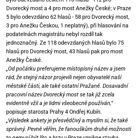
Dvorecký most a 4 pro most Anežky České; v Praze
5 bylo odevzdáno 62 hlasů - 58 pro Dvorecký most,
3 pro Anežku Českou, 1 neplatný), při hlasování na
podatelnách magistrátu nebyl rozdíl tak
jednoznačný. Ze 118 odevzdaných hlasů bylo 75
hlasů pro Dvorecký most, 43 hlasů pak pro most
Anežky České.
„Od počátku preferujeme místopisný název a jsem
rád, že stejný názor projevili nejen obyvatelé naší
městské části, ale také ostatní Pražané. Dosavadní
pracovní název Dvorecký most se tak již zcela
evidentně vžil a je lidmi všeobecně používán,“
popisuje starosta Prahy 4 Ondřej Kubín.
„Výsledek ankety je přesvědčivý a myslím si, že také
správný. Pevně věřím, že fanouškům druhé možnosti
to nemusí být líto a brzy v Praze vznikne stavba,