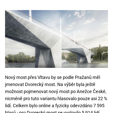
Nový most přes Vltavu by se podle Pražanů měl
jmenovat Dvorecký most. Na výběr byla ještě
možnost pojmenovat nový most po Anežce České,
nicméně pro tuto variantu hlasovalo pouze asi 22 %
lidí. Celkem bylo online a fyzicky odevzdáno 7 595
hlasů - pro Dvorecký most se vyslovilo 5 914 lidí