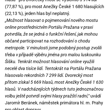
(77,87 %), pro most Anežky České 1 680 hlasujících
(22,13 %), jeden hlas byl neplatný.
„Možnost hlasovat o pojmenování nového mostu
online prostřednictvím Portálu Pražana v praxi
potvrdila, že se jedná o funkční řešení, jak mohou
občané participovat na rozhodování o chodu
metropole. V minulosti jsme podobný postup zvolili
třeba v případě výběru jména pro malou luskounku
Šišku. Tenkrát možnost hlasování online využili
necelé dva tisíce lidí. Tentokrát na Portálu Pražana
hlasovalo rekordních 7 299 lidí. Dvorecký most
přitom získal 5 669 hlasů, most Anežky České 1 630
hlasů. V nadcházejících týdnech tuto jednoznačnou
volbu ještě potvrdí svými hlasy pražští radní,“
uvádí
Jaromír Beránek, náměstek primátora hl. m. Prahy
pro oblast dopravy.