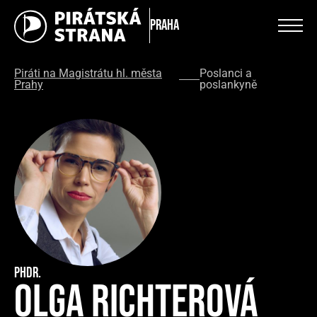
Praha
Piráti na Magistrátu hl. města
Poslanci a
Prahy
poslankyně
PhDr.
Olga Richterová