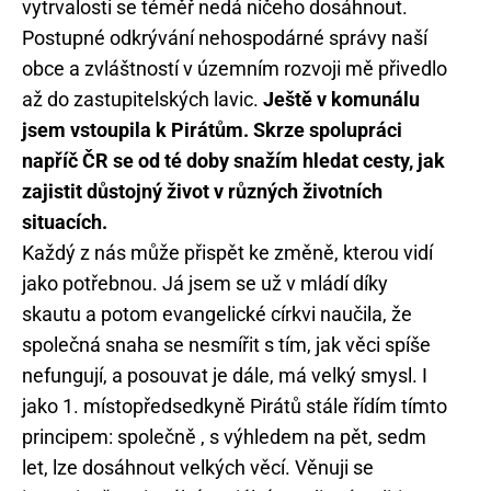
vytrvalosti se téměř nedá ničeho dosáhnout.
Postupné odkrývání nehospodárné správy naší
obce a zvláštností v územním rozvoji mě přivedlo
až do zastupitelských lavic.
Ještě v komunálu
jsem vstoupila k Pirátům. Skrze spolupráci
napříč ČR se od té doby snažím hledat cesty, jak
zajistit důstojný život v různých životních
situacích.
Každý z nás může přispět ke změně, kterou vidí
jako potřebnou. Já jsem se už v mládí díky
skautu a potom evangelické církvi naučila, že
společná snaha se nesmířit s tím, jak věci spíše
nefungují, a posouvat je dále, má velký smysl. I
jako 1. místopředsedkyně Pirátů stále řídím tímto
principem: společně , s výhledem na pět, sedm
let, lze dosáhnout velkých věcí. Věnuji se