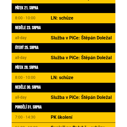
Pátek 21. Srpna
LN: schůze
8:00 - 10:00
Neděle 23. Srpna
Služba v PiCe: Štěpán Doležal
all-day
Úterý 25. Srpna
Služba v PiCe: Štěpán Doležal
all-day
Pátek 28. Srpna
LN: schůze
8:00 - 10:00
Neděle 30. Srpna
Služba v PiCe: Štěpán Doležal
all-day
Pondělí 31. Srpna
PK školení
7:00 - 14:30