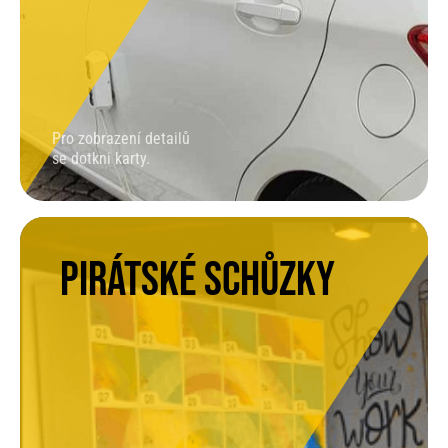
Pro zobrazení detailů
se dotkni karty.
Pirátské schůzky
PIRÁTSKÉ SCHŮZKY
Pirátské centrum nabízí prostor pro pirátské
schůzky a setkávají se zde také některá sdružení. K
dispozici je několik pracovních míst a sdílená
konferenční místnost.
FACEBOOK PICE