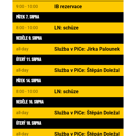
IB rezervace
9:00 - 10:00
Pátek 7. Srpna
LN: schůze
8:00 - 10:00
Neděle 9. Srpna
Služba v PiCe: Jirka Palounek
all-day
Úterý 11. Srpna
Služba v PiCe: Štěpán Doležal
all-day
Pátek 14. Srpna
LN: schůze
8:00 - 10:00
Neděle 16. Srpna
Služba v PiCe: Štěpán Doležal
all-day
Úterý 18. Srpna
Služba v PiCe: Štěpán Doležal
all-day