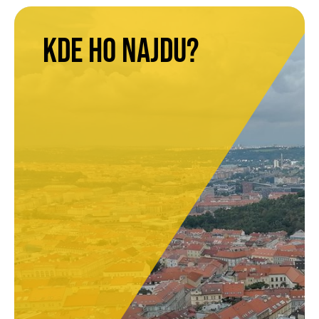
Kde ho najdu?
KDE HO NAJDU?
Sídlíme v přízemí budovy na rohu Palackého
náměstí. V oknech je grafika Pirátů – Pirátské
centrum lze proto poměrně snadno nalézt.
PICE - PIRÁTSKÉ CENTRUM PRAHA
NA MORÁNI 360/3
120 00 PRAHA 2
MAPA