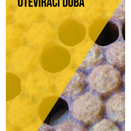
Otevírací doba
V návaznosti na služby koordinátorů máme
otevřeno v pondělí a ve středu od 11 do 18 hodin.
Když budete potřebovat zůstat déle, domluvte se
přímo s jedním z koordinátorů.
KALENDÁŘ AKCÍ