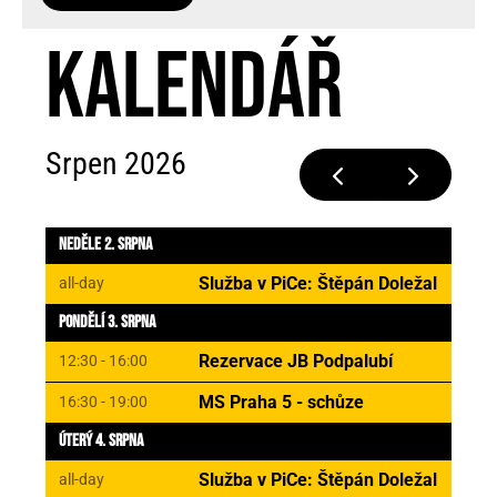
KALENDÁŘ
Srpen 2026
Neděle 2. Srpna
Služba v PiCe: Štěpán Doležal
all-day
Pondělí 3. Srpna
Rezervace JB Podpalubí
12:30 - 16:00
MS Praha 5 - schůze
16:30 - 19:00
Úterý 4. Srpna
Služba v PiCe: Štěpán Doležal
all-day