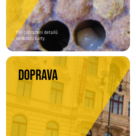
Pro zobrazení detailů
se dotkni karty.
Doprava
DOPRAVA
metro B (stanice Karlovo náměstí, výstup
směrem k Palackého náměstí)
tramvaj (zastávka Palackého náměstí) - linky
2, 3, 4, 7, 10, 16, 17, 21
autobus (zastávka Palackého náměstí) -
linka 176
Budova je přizpůsobena i pro pohyb imobilních
osob, máme k dispozici rampu.