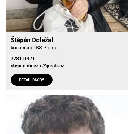
Štěpán Doležal
koordinátor KS Praha
778111471
stepan.dolezal@pirati.cz
DETAIL OSOBY