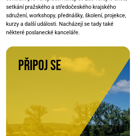
setkání pražského a středočeského krajského
sdružení, workshopy, přednášky, školení, projekce,
kurzy a další události. Nacházejí se tady také
některé poslanecké kanceláře.
Připoj se
PŘIPOJ SE
Hledáme příznivce, členy i dobrovolníky!
Setkat se s námi můžete na některé z
pirátských akcí - navštivte náš kalendář!
Zapojte se! Nejrychlejší cesta je přes
Nalodění.
NALODĚNÍ