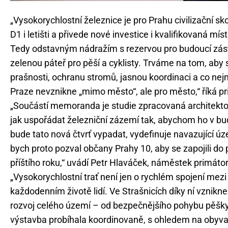
„Vysokorychlostní železnice je pro Prahu civilizační sko
D1 i letišti a přivede nové investice i kvalifikovaná mí
Tedy odstavným nádražím s rezervou pro budoucí zást
zelenou páteř pro pěší a cyklisty. Trváme na tom, aby
prašnosti, ochranu stromů, jasnou koordinaci a co n
Praze nevznikne „mimo město“, ale pro město,“ říká p
„Součástí memoranda je studie zpracovaná architektoni
jak uspořádat železniční zázemí tak, abychom ho v bud
bude tato nová čtvrť vypadat, vydefinuje navazující úze
bych proto pozval občany Prahy 10, aby se zapojili do 
příštího roku,“ uvádí Petr Hlaváček, náměstek primáto
„Vysokorychlostní trať není jen o rychlém spojení mezi 
každodenním životě lidí. Ve Strašnicích díky ní vznikne
rozvoj celého území – od bezpečnějšího pohybu pěšky 
výstavba probíhala koordinovaně, s ohledem na obyva