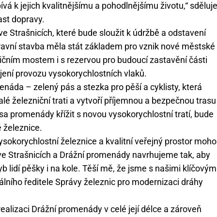
vá k jejich kvalitnějšímu a pohodlnějšímu životu,“ sděluj
ast dopravy.
e Strašnicích, které bude sloužit k údržbě a odstavení
ravní stavba měla stát základem pro vznik nové městské
ilničním mostem i s rezervou pro budoucí zastavění části
ájení provozu vysokorychlostních vlaků.
áda – zelený pás a stezka pro pěší a cyklisty, která
lé železniční trati a vytvoří příjemnou a bezpečnou trasu
sa promenády křížit s novou vysokorychlostní tratí, bude
 železnice.
korychlostní železnice a kvalitní veřejný prostor moho
ve Strašnicích a Drážní promenády navrhujeme tak, aby
yb lidí pěšky i na kole. Těší mě, že jsme s našimi klíčovým
álního ředitele Správy železnic pro modernizaci dráhy
realizaci Drážní promenády v celé její délce a zároveň