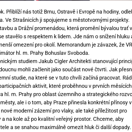
k. Přiblíží nás totiž Brnu, Ostravě i Evropě na hodiny, odle
sta. Ve Strašnicích ji spojujeme s městotvornými projekty.
avbu a Drážní promenádou, která promění bývalou trať 
 se stavělo s respektem k lidem. Jde nám o snížení hluku 
ejmenší omezení pro okolí. Memorandum je závazek, že VR
rimátor hl. m. Prahy Bohuslav Svoboda.
ckým studiem Jakub Cigler Architekti stanovující princi
oucnu mohli začlenit jako součást nové čtvrti. Jak přes
mní studie, na které se v tuto chvíli začíná pracovat. Rád
participačních aktivit, které proběhnou v prvních měsících
ra hl. m. Prahy pro oblast územního a strategického rozvo
městy, ale i o tom, aby Praze přinesla konkrétní přínosy v
 nové moderní zázemí pro vlaky, ale také příležitost pro
a na kole až po kvalitní veřejný prostor. Chceme, aby
tele a se snahou maximálně omezit hluk či další dopady.