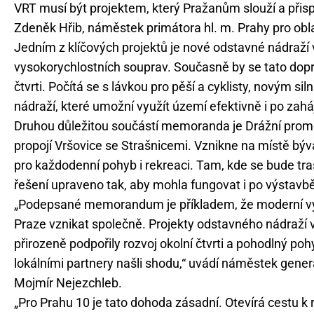
VRT musí být projektem, který Pražanům slouží a přispí
Zdeněk Hřib, náměstek primátora hl. m. Prahy pro obl
Jedním z klíčových projektů je nové odstavné nádraží v
vysokorychlostních souprav. Současně by se tato dop
čtvrti. Počítá se s lávkou pro pěší a cyklisty, novým s
nádraží, které umožní využít území efektivně i po zah
Druhou důležitou součástí memoranda je Drážní promen
propojí Vršovice se Strašnicemi. Vznikne na místě býva
pro každodenní pohyb i rekreaci. Tam, kde se bude tra
řešení upraveno tak, aby mohla fungovat i po výstavbě
„Podepsané memorandum je příkladem, že moderní vyso
Praze vznikat společně. Projekty odstavného nádraží 
přirozeně podpořily rozvoj okolní čtvrti a pohodlný poh
lokálními partnery našli shodu,“ uvádí náměstek gener
Mojmír Nejezchleb.
„Pro Prahu 10 je tato dohoda zásadní. Otevírá cestu k 