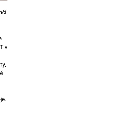
hčí
v
a
T v
py,
ně
je.