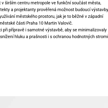
t v širším centru metropole ve funkční součást města,
hitekty a projektanty prověřená možnost budoucí výstavb
užívání městského prostoru, jak je to běžné v západní
 městské části Praha 10 Martin Valovič.
i při přípravě i samotné výstavbě, aby se minimalizovaly
 snížení hluku a prašnosti i s ochranou hodnotných strom