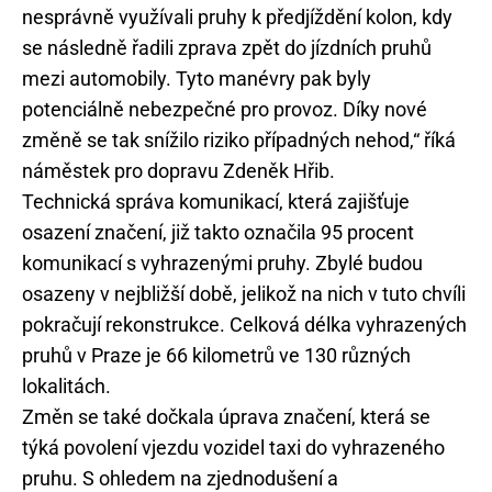
nesprávně využívali pruhy k předjíždění kolon, kdy
se následně řadili zprava zpět do jízdních pruhů
mezi automobily. Tyto manévry pak byly
potenciálně nebezpečné pro provoz. Díky nové
změně se tak snížilo riziko případných nehod,“ říká
náměstek pro dopravu Zdeněk Hřib.
Technická správa komunikací, která zajišťuje
osazení značení, již takto označila 95 procent
komunikací s vyhrazenými pruhy. Zbylé budou
osazeny v nejbližší době, jelikož na nich v tuto chvíli
pokračují rekonstrukce. Celková délka vyhrazených
pruhů v Praze je 66 kilometrů ve 130 různých
lokalitách.
Změn se také dočkala úprava značení, která se
týká povolení vjezdu vozidel taxi do vyhrazeného
pruhu. S ohledem na zjednodušení a