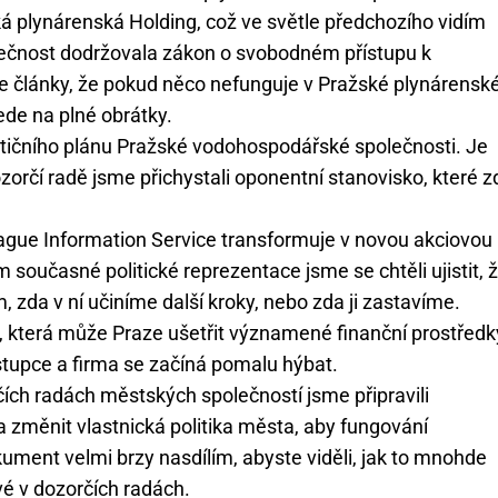
á plynárenská Holding, což ve světle předchozího vidím
olečnost dodržovala zákon o svobodném přístupu k
 články, že pokud něco nefunguje v Pražské plynárenské
ede na plné obrátky.
stičního plánu Pražské vodohospodářské společnosti. Je
orčí radě jsme přichystali oponentní stanovisko, které z
ague Information Service transformuje v novou akciovou
oučasné politické reprezentace jsme se chtěli ujistit, 
, zda v ní učiníme další kroky, nebo zda ji zastavíme.
, která může Praze ušetřit významené finanční prostředk
tupce a firma se začíná pomalu hýbat.
ích radách městských společností jsme připravili
změnit vlastnická politika města, aby fungování
ument velmi brzy nasdílím, abyste viděli, jak to mnohde
vé v dozorčích radách.