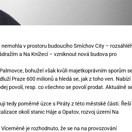
y nemohla v prostoru budoucího Smíchov City – rozsáhlé
ádražím a Na Knížecí – vzniknout nová budova pro
a Palmovce, bohužel však kvůli majetkoprávním sporům s
luží Praze 600 milionů a hledá se, jak z toho ven. Nabízí
dej povolí, resp. co všechno se povolí prodat. Aktuálně s
ji tedy poměrně úzce s Piráty z této městské části. Řeší
alizace okolí stanic Háje a Opatov, rozvoj území Na
 Víceméně je rozhodnuto, že se na na provozování