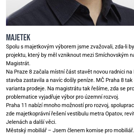
MAJETEK
Spolu s majetkovým výborem jsme zvažovali, zda-li b
projektu, který by měl vzniknout mezi Smíchovským n
Magistrát.
Na Praze 8 začala místní část stavět novou radnici n
stavba zastavila a navíc došly peníze. MČ Praha 8 tak d
varianta prodeje. Na magistrátu tak řešíme, zda se pro
problematice vyjadřuje výbor pro územní rozvoj.
Praha 11 nabízí mnoho možností pro rozvoj, spolupracu
zde majetkoprávní řešení vestibulu metra Opatov, revit
Jelenách a další věci.
Městský mobiliář – Jsem členem komise pro mobiliář.