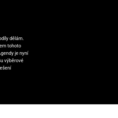
odíly dělám.
hem tohoto
Agendy je nyní
íšu výběrové
řešení