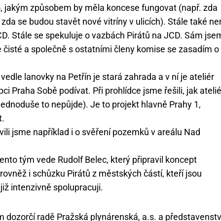
to, jakým způsobem by měla koncese fungovat (např. zda
da se budou stavět nové vitríny v ulicích). Stále také ne
. Stále se spekuluje o vazbách Pirátů na JCD. Sám jse
e čisté a společně s ostatními členy komise se zasadím o 
dle lanovky na Petřín je stará zahrada a v ní je ateliér
 Praha Sobě podívat. Při prohlídce jsme řešili, jak atelié
 jednoduše to nepůjde). Je to projekt hlavně Prahy 1,
t.
vili jsme například i o svěření pozemků v areálu Nad
ento tým vede Rudolf Belec, který připravil koncept
vněž i schůzku Pirátů z městských částí, kteří jsou
iž intenzivně spolupracuji.
m dozorčí radě Pražská plynárenská, a.s. a představenstv