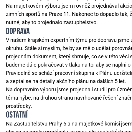
Na majetkovém výboru jsem rovněž projednával akcio
zimních sportů na Praze 11. Nakonec to dopadlo tak, ž
nutné, aby to projednalo zastupitelstvo.
DOPRAVA
V našem krajském expertním týmu pro dopravu jsme usk
okruhu. Stále si myslím, že by se mělo udělat porovnání
projednám dokument, který shrnuje, co se v této věci s
budeme dále pokračovat v tlaku na to, aby se naplnil
Pravidelně se schází pracovní skupina k Plánu udržiteln
a zeptal se na detaily akčního plánu na dalších 5 let.
Na dopravním výboru jsme projednali studii pro úzměn
téma hýbe, na druhou stranu navrhované řešení značně
prostředky.
OSTATNÍ
Na Zastupitelstvu Prahy 6 a na majetkové komisi jsem
aby se pozemky prodávaly za cenu dle znaleckých po