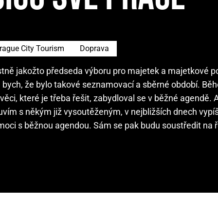
rague City Tourism
Doprava
lastně jakožto předseda výboru pro majetek a majetkové p
 bych, že bylo takové seznamovací a sběrné období. Bě
ěci, které je třeba řešit, zabydloval se v běžné agendě. 
luvím s někým již vysoutěženým, v nejbližších dnech vyp
pomoci s běžnou agendou. Sám se pak budu soustředit na 