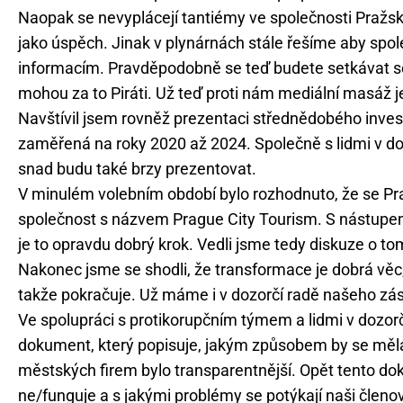
Naopak se nevyplácejí tantiémy ve společnosti Pražsk
jako úspěch. Jinak v plynárnách stále řešíme aby sp
informacím. Pravděpodobně se teď budete setkávat se
mohou za to Piráti. Už teď proti nám mediální masáž j
Navštívil jsem rovněž prezentaci střednědobého inve
zaměřená na roky 2020 až 2024. Společně s lidmi v doz
snad budu také brzy prezentovat.
V minulém volebním období bylo rozhodnuto, že se Pr
společnost s názvem Prague City Tourism. S nástupem s
je to opravdu dobrý krok. Vedli jsme tedy diskuze o tom
Nakonec jsme se shodli, že transformace je dobrá věc
takže pokračuje. Už máme i v dozorčí radě našeho zás
Ve spolupráci s protikorupčním týmem a lidmi v dozorč
dokument, který popisuje, jakým způsobem by se měla 
městských firem bylo transparentnější. Opět tento dok
ne/funguje a s jakými problémy se potýkají naši členo