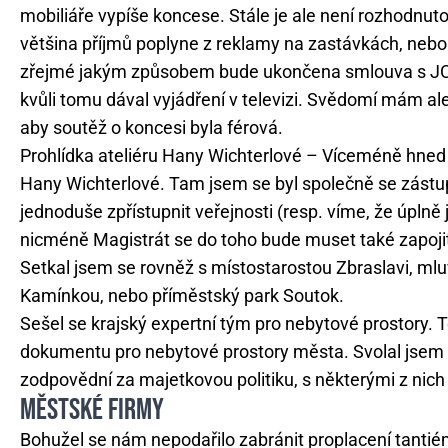
mobiliáře vypíše koncese. Stále je ale není rozhodnu
většina příjmů poplyne z reklamy na zastávkách, nebo z
zřejmé jakým způsobem bude ukončena smlouva s JCD
kvůli tomu dával vyjádření v televizi. Svědomí mám al
aby soutěž o koncesi byla férová.
Prohlídka ateliéru Hany Wichterlové – Víceméně hned ve
Hany Wichterlové. Tam jsem se byl společně se zástupci
jednoduše zpřístupnit veřejnosti (resp. víme, že úplně
nicméně Magistrát se do toho bude muset také zapoji
Setkal jsem se rovněž s místostarostou Zbraslavi, mlu
Kamínkou, nebo příměstský park Soutok.
Sešel se krajský expertní tým pro nebytové prostory. T
dokumentu pro nebytové prostory města. Svolal jsem ro
zodpovědní za majetkovou politiku, s některými z nich j
MĚSTSKÉ FIRMY
Bohužel se nám nepodařilo zabránit proplacení tantié