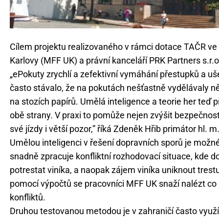
Cílem projektu realizovaného v rámci dotace TAČR ve s
Karlovy (MFF UK) a právní kanceláří PRK Partners s.r.o.
„ePokuty zrychlí a zefektivní vymáhání přestupků a uše
často stávalo, že na pokutách nešťastně vydělávaly 
na stozích papírů. Umělá inteligence a teorie her teď 
obě strany. V praxi to pomůže nejen zvýšit bezpečnost
své jízdy i větší pozor,” říká Zdeněk Hřib primátor hl. m
Umělou inteligenci v řešení dopravních sporů je možné 
snadně zpracuje konfliktní rozhodovací situace, kde d
potrestat viníka, a naopak zájem viníka uniknout tre
pomocí výpočtů se pracovníci MFF UK snaží nalézt co n
konfliktů.
Druhou testovanou metodou je v zahraničí často využí