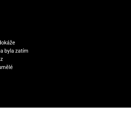
edokáže
va byla zatím
 z
 umělé