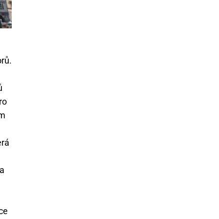
orů.
e
ů
ro
em
erá
 a
ce