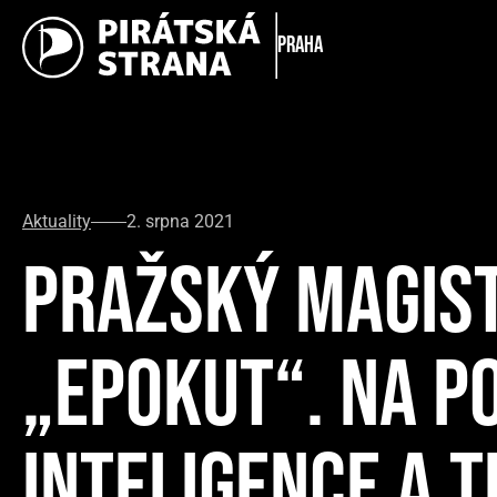
Praha
Aktuality
2. srpna 2021
PRAŽSKÝ MAGIST
„EPOKUT“. NA 
INTELIGENCE A T