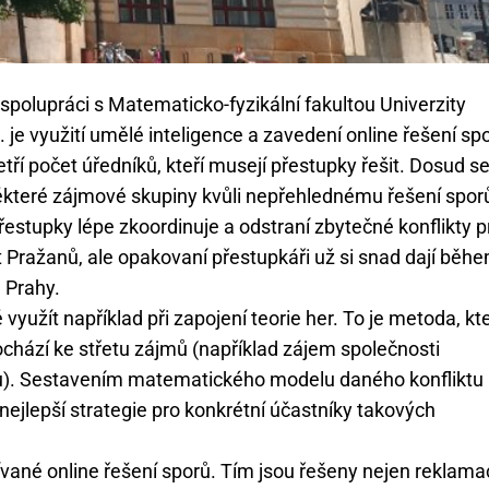
polupráci s Matematicko-fyzikální fakultou Univerzity
 je využití umělé inteligence a zavedení online řešení sp
tří počet úředníků, kteří musejí přestupky řešit. Dosud s
některé zájmové skupiny kvůli nepřehlednému řešení spor
přestupky lépe zkoordinuje a odstraní zbytečné konflikty p
 Pražanů, ale opakovaní přestupkáři už si snad dají běh
. Prahy.
využít například při zapojení teorie her. To je metoda, kt
ochází ke střetu zájmů (například zájem společnosti
stu). Sestavením matematického modelu daného konfliktu
ejlepší strategie pro konkrétní účastníky takových
vané online řešení sporů. Tím jsou řešeny nejen reklama