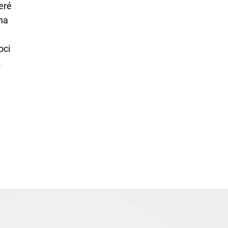
eré
na
oci
k