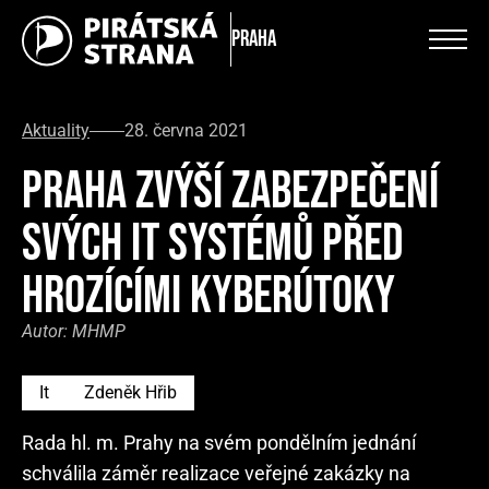
Praha
Aktuality
28. června 2021
PRAHA ZVÝŠÍ ZABEZPEČENÍ
SVÝCH IT SYSTÉMŮ PŘED
HROZÍCÍMI KYBERÚTOKY
Autor:
MHMP
It
Zdeněk Hřib
Rada hl. m. Prahy na svém pondělním jednání
schválila záměr realizace veřejné zakázky na