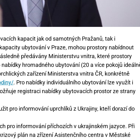
vacích kapacit jak od samotných Pražanů, tak i
é kapacity ubytování v Praze, mohou prostory nabídnout
následně předávány Ministerstvu vnitra, které prostory
Pro nabídky hromadného ubytování (20 a více pokojů ideáln
chlických zařízení Ministerstva vnitra ČR, konkrétně
odiny/
. Pro nabídky individuálního ubytování lze využít i
možňuje registraci nabídky ubytovacích prostor ze strany
it pro informování uprchlíků z Ukrajiny, kteří dorazí do
h pro informování příchozích v ukrajinském jazyce. Při
izový plán na zřízení Asistenčního centra v Městské