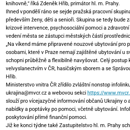
knihovně,“ říká Zdeněk Hřib, primátor hl. m. Prahy.
Ihned v pondělí ráno se sejde pražská pracovní skupina
především ženy, děti a senioři. Skupina se tedy bude zab
krizové intervence, psychosociální pomoci a zdravotní
vedení města se zástupci městských částí prostředni
„Na víkend máme připravené nouzové ubytování pro pří
osobami, které v Praze nemají zajištěné ubytování u 
schopni průběžně a flexibilně navyšovat. Celý postup
velvyslanectvím v ČR, hasičským sborem a se Správou 
Hřib.
Ministerstvo vnitra ČR zřídilo zvláštní nonstop infoli
ukrajina@mvcr.cz a webovou sekci
https://www.mvcr.
slouží pro vícejazyčné informování občanů Ukrajiny o a
nabídky a poptávky po pomoci, včetně ubytování. Infol
poskytování přímé finanční pomoci.
Již ke konci týdne také Zastupitelstvo hl. m. Prahy sc