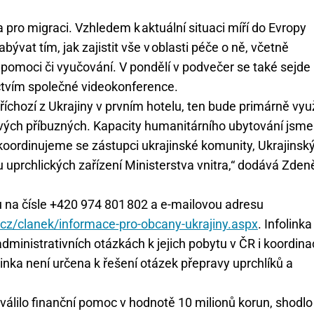
 pro migraci. Vzhledem k aktuální situaci míří do Evropy
ývat tím, jak zajistit vše v oblasti péče o ně, včetně
 pomoci či vyučování. V pondělí v podvečer se také sejde
ctvím společné videokonference.
chozí z Ukrajiny v prvním hotelu, ten bude primárně využ
svých příbuzných. Kapacity humanitárního ubytování jsme
 koordinujeme se zástupci ukrajinské komunity, Ukrajins
uprchlických zařízení Ministerstva vnitra,“ dodává Zden
nku na čísle +420 974 801 802 a e-mailovou adresu
cz/clanek/informace-pro-obcany-ukrajiny.aspx
. Infolinka
dministrativních otázkách k jejich pobytu v ČR i koordina
inka není určena k řešení otázek přepravy uprchlíků a
hválilo finanční pomoc v hodnotě 10 milionů korun, shodlo