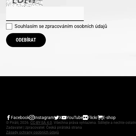
Souhlasím se
zpracováním osobních údajů
ODEBÍRAT
Facebook
Instagram
X
YouTube
Flickr
E-shop
©
Piráti, 2026.
CC-BY-SA 4.0
. Všechna práva vyhlazena. Sdílejte a nechte ostatn
Zadavatel | zpracovatel: Česká pirátská strana
Zásady ochrany osobních údajů