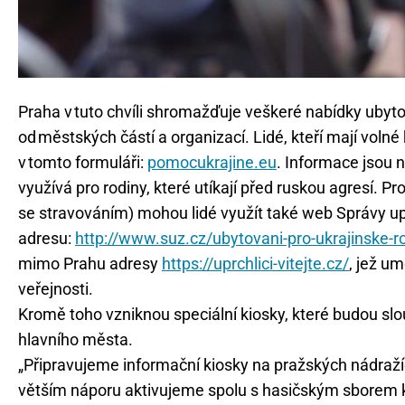
Praha v tuto chvíli shromažďuje veškeré nabídky ubyto
od městských částí a organizací. Lidé, kteří mají voln
v tomto formuláři:
pomocukrajine.eu
. Informace jsou 
využívá pro rodiny, které utíkají před ruskou agresí. 
se stravováním) mohou lidé využít také web Správy upr
adresu:
http://www.suz.cz/ubytovani-pro-ukrajinske-r
mimo Prahu adresy
https://uprchlici-vitejte.cz/
, jež u
veřejnosti.
Kromě toho vzniknou speciální kiosky, které budou slouž
hlavního města.
„Připravujeme informační kiosky na pražských nádražíc
větším náporu aktivujeme spolu s hasičským sborem kr