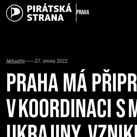
Praha
Aktuality
27. února 2022
PRAHA MÁ PŘIPR
V KOORDINACI S 
UKRAJINY. VZNIK