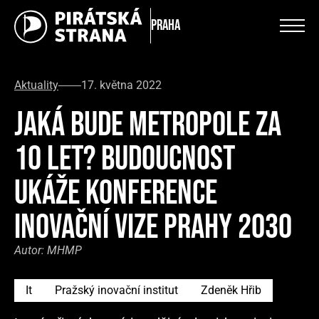
Praha
Aktuality
17. května 2022
JAKÁ BUDE METROPOLE ZA
10 LET? BUDOUCNOST
UKÁŽE KONFERENCE
INOVAČNÍ VIZE PRAHY 2030
Autor:
MHMP
It
Pražský inovační institut
Zdeněk Hřib