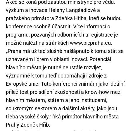
Akce se koná pod záštitou ministryně pro vědu,
výzkum a inovace Heleny Langšádlové a
pražského primátora Zdeňka Hřiba, kteří se budou
konference osobně účastnit. Více informací o
programu, pozvaných odbornících a registrace je
možné nalézt na stránkách www.picpraha.eu.
„Praha má už teď slušně našlápnuto k tomu stát se
uznávaným lídrem v oblasti inovací. Potenciál
hlavního města je nutné neustále rozvíjet,
významně k tomu teď dopomáhají i zdroje z
Evropské unie. Tuto konferenci vnímám jako ideální
příležitost pro sdílení zkušeností a know-how mezi
hlavním městem, státem a jeho institucemi,
soukromým sektorem a dalšími aktéry, jako jsou
třeba vysoké školy,“ říká primátor hlavního města
Prahy Zdeněk Hřib.