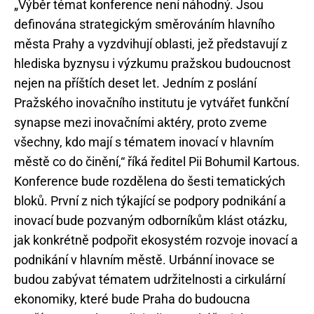
„Výběr témat konference není náhodný. Jsou
definována strategickým směrováním hlavního
města Prahy a vyzdvihují oblasti, jež představují z
hlediska byznysu i výzkumu pražskou budoucnost
nejen na příštích deset let. Jedním z poslání
Pražského inovačního institutu je vytvářet funkční
synapse mezi inovačními aktéry, proto zveme
všechny, kdo mají s tématem inovací v hlavním
městě co do činění,“ říká ředitel Pii Bohumil Kartous.
Konference bude rozdělena do šesti tematických
bloků. První z nich týkající se podpory podnikání a
inovací bude pozvaným odborníkům klást otázku,
jak konkrétně podpořit ekosystém rozvoje inovací a
podnikání v hlavním městě. Urbánní inovace se
budou zabývat tématem udržitelnosti a cirkulární
ekonomiky, které bude Praha do budoucna