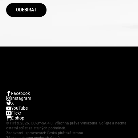
ODEBÍRAT
Facebook
Instagram
X
YouTube
Flickr
E-shop
©
Piráti, 2026.
CC-BY-SA 4.0
. Všechna práva vyhlazena. Sdílejte a nechte
ostatní sdílet za stejných podmínek.
Zadavatel | zpracovatel: Česká pirátská strana