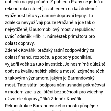
dohledu na její průběh. Z pohledu Prahy se jedná o
rekonstrukci století, i s ohledem na každodenní
vytíženost této významné dopravní tepny. Tu
zdaleka nevyužívají pouze Pražané a jde tak o
nejvytíženější automobilový most v republice,“
uvádí Zdeněk Hřib, 1. náměstek primátora pro
oblast dopravy.
Zdeněk Kovářík, pražský radní zodpovědný za
oblast financí, rozpočtu a podpory podnikání,
vyjádřil vděk za tuto investici: „Je nesmírně důležité
dbát na kvalitu našich silnic a mostů, zejména těch
s takovým významem, jakým je Barrandovský
most. Tato státní podpora nám usnadní pokračovat
v modernizaci a zajištění bezpečnosti pro všechny
uživatele dopravy,“ říká Zdeněk Kovářík.
Rekonstrukce Barrandovského mostu přispěje k