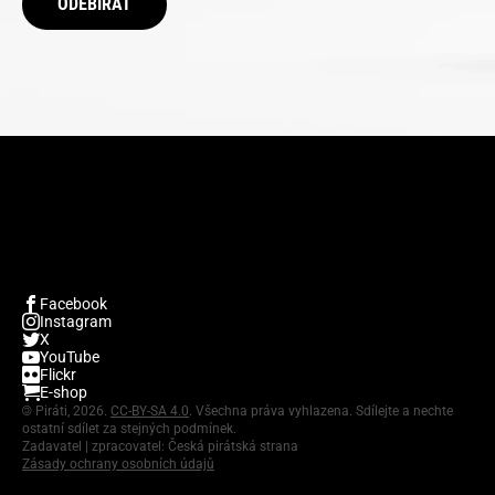
ODEBÍRAT
Facebook
Instagram
X
YouTube
Flickr
E-shop
©
Piráti, 2026.
CC-BY-SA 4.0
. Všechna práva vyhlazena. Sdílejte a nechte
ostatní sdílet za stejných podmínek.
Zadavatel | zpracovatel: Česká pirátská strana
Zásady ochrany osobních údajů