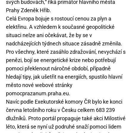
svých budovách,“ říká primátor hlavního města
Prahy Zdeněk Hřib.
Celá Evropa bojuje s rostoucí cenou za plyn a
elektřinu. A vzhledem k současné geopolitické
situaci nelze ani očekávat, že by se v
nadcházejících týdnech situace zásadně změnila.
Pro všechny, které zasáhlo zdražování, nevychází s
penězi, bojí se energetické krize nebo potřebují
pomoci překlenout náročné období, případně
hledají tipy, jak ušetřit na energiích, spustilo hlavní
město nové webové stránky
pomocprazanum.praha.eu.
Navíc podle Exekutorské komory ČR bylo ke konci
června letošního roku v Česku celkem 683 239
dlužníků. Proto portál propaguje také akci Milostivé
léto, která se nyní už podruhé snaží pomoci lidem