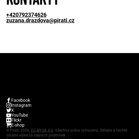
+420792374626
zuzana.drazdova@pirati.cz
Facebook
Instagram
X
YouTube
Flickr
E-shop
©
Piráti, 2026.
CC-BY-SA 4.0
. Všechna práva vyhlazena. Sdílejte a nechte
ostatní sdílet za stejných podmínek.