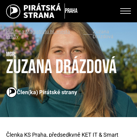
Praha
Piráti na Magistrátu hl. města
Zuzana
Prahy
Drázdová
Mgr.
Zuzana Drázdová
Člen(ka) Pirátské strany
Členka KS Praha, předsedkyně KET IT & Smart