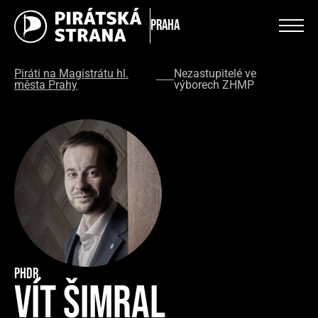
Praha
Piráti na Magistrátu hl.
Nezastupitelé ve
města Prahy
výborech ZHMP
PhDr.
Vít Šimral