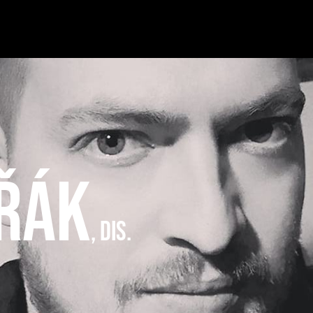
řák
,
DiS.