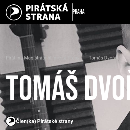
Praha
Piráti na Magistrátu hl. města Prahy
Tomáš Dvořák
Tomáš Dvo
Člen(ka) Pirátské strany