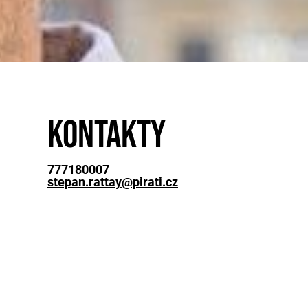
Kontakty
777180007
stepan.rattay@pirati.cz