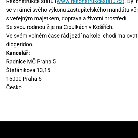
Rekonstrukce státu (
www.rekonstrukcestatu.cz
). Byl
se v rámci svého výkonu zastupitelského mandátu věn
s veřejným majetkem, doprava a životní prostředí.
Se svou rodinou žije na Cibulkách v Košířích.
Ve svém volném čase rád jezdí na kole, chodí malovat
didgeridoo.
Kancelář:
Radnice MČ Praha 5
Štefánikova 13,15
15000 Praha 5
Česko