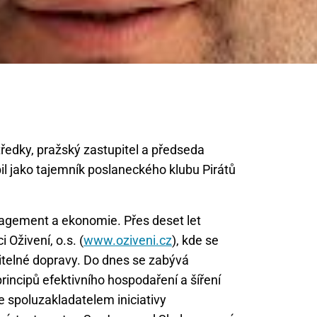
ředky, pražský zastupitel a předseda
il jako tajemník poslaneckého klubu Pirátů
agement a ekonomie. Přes deset let
 Oživení, o.s. (
www.oziveni.cz
), kde se
itelné dopravy. Do dnes se zabývá
incipů efektivního hospodaření a šíření
e spoluzakladatelem iniciativy