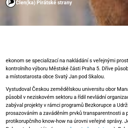
Člen(ka) Pirátské strany
ekonom se specializací na nakládání s veřejnými prost
kontrolního výboru Městské části Praha 5. Dříve působ
Vystudoval Českou zemědělskou universitu obor Man
působil v neziskovém sektoru a řídil nevládní organizaci
zabýval projekty v rámci programů Bezkorupce a Udrž
prosazováním a zaváděním prvků transparentnosti a pr
protikorupčního know-how na úrovni veřejné správy. J