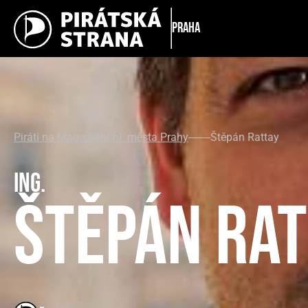
Praha
Piráti na Magistrátu hl. města Prahy
Štěpán Rattay
Ing.
Štěpán Rat