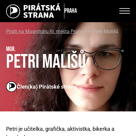
Praha
Piráti na Magistrátu hl. města Prahy
Petri Mališů
Mgr.
Petri Mališů
Člen(ka) Pirátské strany
Petri je učitelka, grafička, aktivistka, bikerka a