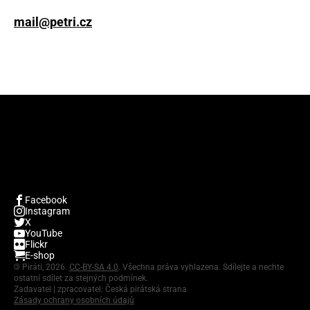
mail@petri.cz
Facebook
Instagram
X
YouTube
Flickr
E-shop
©
Piráti, 2026.
CC-BY-SA 4.0
. Všechna práva vyhlazena. Sdílejte a nechte
ostatní sdílet za stejných podmínek.
Zadavatel | zpracovatel: Česká pirátská strana
Zásady ochrany osobních údajů