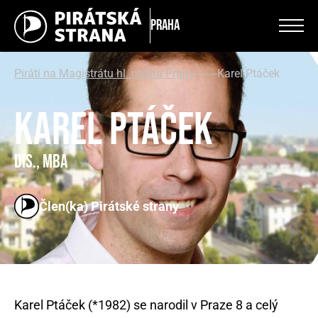
Praha
Piráti na Magistrátu hl. města Prahy
Karel Ptáček
Karel Ptáček
DiS., MBA
Člen(ka) Pirátské strany
Karel Ptáček (*1982) se narodil v Praze 8 a celý