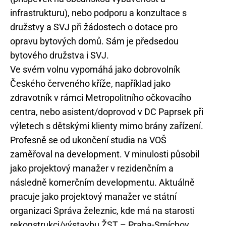
infrastrukturu), nebo podporu a konzultace s
družstvy a SVJ při žádostech o dotace pro
opravu bytových domů. Sám je předsedou
bytového družstva i SVJ.
Ve svém volnu vypomáhá jako dobrovolník
Českého červeného kříže, například jako
zdravotník v rámci Metropolitního očkovacího
centra, nebo asistent/doprovod v DC Paprsek při
výletech s dětskými klienty mimo brány zařízení.
Profesně se od ukončení studia na VOŠ
zaměřoval na development. V minulosti působil
jako projektový manažer v rezidenčním a
následně komerčním developmentu. Aktuálně
pracuje jako projektový manažer ve státní
organizaci Správa železnic, kde má na starosti
rekonstrukci/výstavbu ŽST – Praha-Smíchov