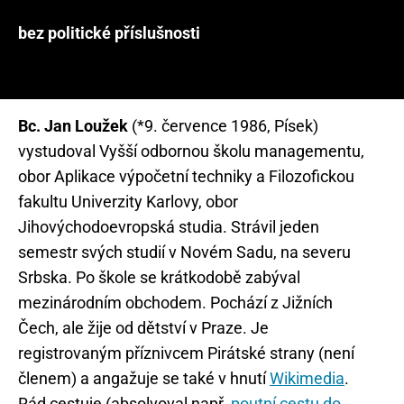
bez politické příslušnosti
Bc. Jan Loužek
(*9. července 1986, Písek)
vystudoval Vyšší odbornou školu managementu,
obor Aplikace výpočetní techniky a Filozofickou
fakultu Univerzity Karlovy, obor
Jihovýchodoevropská studia. Strávil jeden
semestr svých studií v Novém Sadu, na severu
Srbska. Po škole se krátkodobě zabýval
mezinárodním obchodem. Pochází z Jižních
Čech, ale žije od dětství v Praze. Je
registrovaným příznivcem Pirátské strany (není
členem) a angažuje se také v hnutí
Wikimedia
.
Rád cestuje (absolvoval např.
poutní cestu do