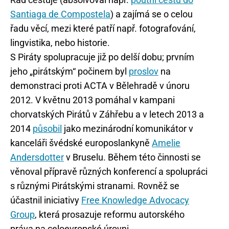
Santiaga de Compostela
) a zajímá se o celou
řadu věcí, mezi které patří např. fotografování,
lingvistika, nebo historie.
S Piráty spolupracuje již po delší dobu; prvním
jeho „pirátským“ počinem byl
proslov
na
demonstraci proti ACTA v Bělehradě v únoru
2012. V květnu 2013 pomáhal v kampani
chorvatských Pirátů v Záhřebu a v letech 2013 a
2014
působil
jako mezinárodní komunikátor v
kanceláři švédské europoslankyně
Amelie
Andersdotter
v Bruselu. Během této činnosti se
věnoval přípravě různých konferencí a spolupráci
s různými Pirátskými stranami. Rovněž se
účastnil iniciativy
Free Knowledge Advocacy
Group
, která prosazuje reformu autorského
práva na celoevropské úrovni.