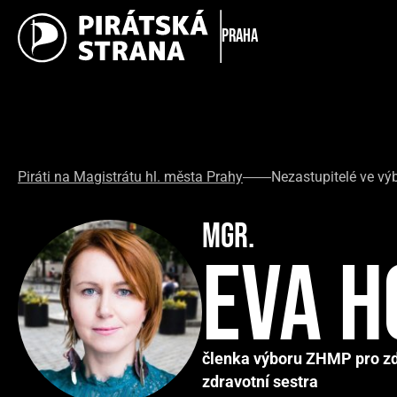
Praha
Piráti na Magistrátu hl. města Prahy
Nezastupitelé ve v
Mgr.
Eva 
členka výboru ZHMP pro zdr
zdravotní sestra