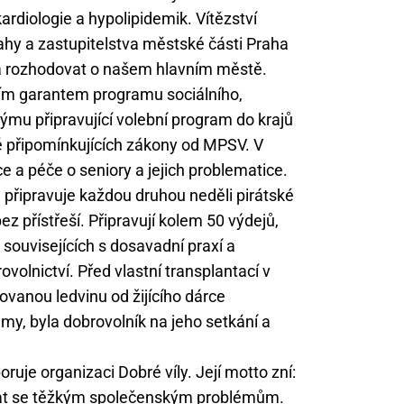
kardiologie a hypolipidemik. Vítězství
ahy a zastupitelstva městské části Praha
dem a rozhodovat o našem hlavním městě.
vním garantem programu sociálního,
ýmu připravující volební program do krajů
ě připomínkujících zákony od MPSV. V
e a péče o seniory a jejich problematice.
řipravuje každou druhou neděli pirátské
bez přístřeší. Připravují kolem 50 výdejů,
h souvisejících s dosavadní praxí a
ovolnictví. Před vlastní transplantací v
tovanou ledvinu od žijícího dárce
my, byla dobrovolník na jeho setkání a
je organizaci Dobré víly. Její motto zní:
vat se těžkým společenským problémům.