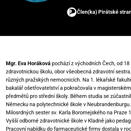
Člen(ka) Pirátské stra
Mgr. Eva Horáková
pochází z východních Čech, od 18 l
zdravotnickou školu, obor všeobecná zdravotní sestra.
různých pražských nemocnicích. Na 1. lékařské fakultě 
bakalář ošetřovatelství a pokračovala v magisterském 
předmětů pro střední školy. Během studia se zúčastn
Německu na polytechnické škole v Neubrandenburgu. 
Milosrdných sester sv. Karla Boromejského na Praze 1 
Vyšší odborné zdravotnické škole v Kladně jako ped
Pracovní nabídku do farmaceutické firmy dostala v ro