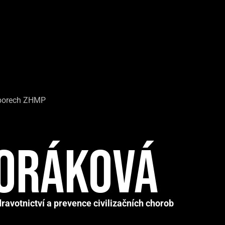
ýborech ZHMP
Horáková
avotnictví a prevence civilizačních chorob