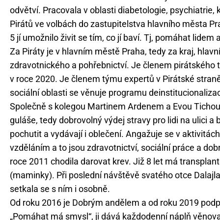
odvětví. Pracovala v oblasti diabetologie, psychiatrie, 
Pirátů ve volbách do zastupitelstva hlavního města Pr
5 jí umožnilo živit se tím, co jí baví. Tj, pomáhat li
Za Piráty je v hlavním městě Praha, tedy za kraj, hla
zdravotnického a pohřebnictví. Je členem pirátského t
v roce 2020. Je členem týmu expertů v Pirátské stran
sociální oblasti se věnuje programu deinstitucionalizac
Společně s kolegou Martinem Ardenem a Evou Tichou p
guláše, tedy dobrovolný výdej stravy pro lidi na ulici a 
pochutit a vydávají i oblečení. Angažuje se v aktivitác
vzděláním a to jsou zdravotnictví, sociální práce a dobr
roce 2011 chodila darovat krev. Již 8 let má transplan
(maminky). Při poslední návštěvě svatého otce Dalajla
setkala se s ním i osobně.
Od roku 2016 je Dobrým andělem a od roku 2019 podporu
„Pomáhat má smysl“, ji dává každodenní náplň věno