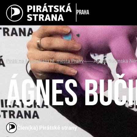
Praha
Piráti na Magistrátu hl. města Prahy
Ágnes Bučinská Ně
Ágnes Buč
Člen(ka) Pirátské strany