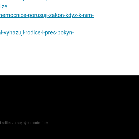
ize
i-nemocnice-porusuji-zakon-kdyz-k-nim-
vyhazuji-rodice-i-pres-pokyn-
í sdílet za stejných podmínek.