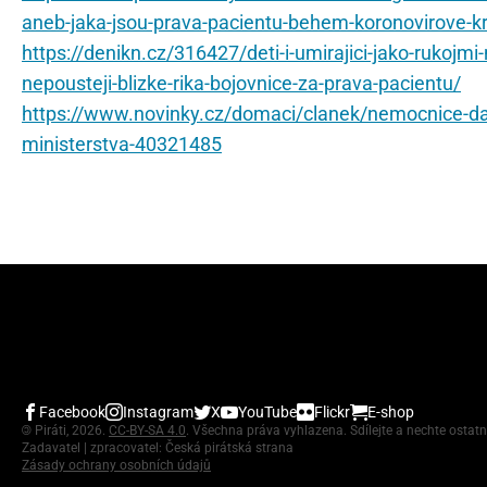
aneb-jaka-jsou-prava-pacientu-behem-koronovirove-kr
https://denikn.cz/316427/deti-i-umirajici-jako-rukojm
nepousteji-blizke-rika-bojovnice-za-prava-pacientu/
https://www.novinky.cz/domaci/clanek/nemocnice-dal-
ministerstva-40321485
Facebook
Instagram
X
YouTube
Flickr
E-shop
©
Piráti, 2026.
CC-BY-SA 4.0
. Všechna práva vyhlazena. Sdílejte a nechte ostatn
Zadavatel | zpracovatel: Česká pirátská strana
Zásady ochrany osobních údajů