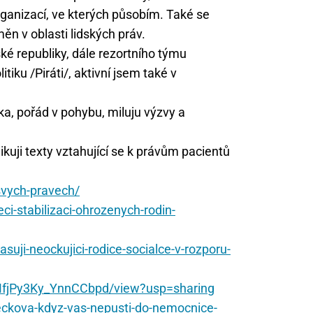
rganizací, ve kterých působím. Také se
n v oblasti lidských práv.
ké republiky, dále rezortního týmu
itiku /Piráti/, aktivní jsem také v
a, pořád v pohybu, miluju výzvy a
ikuji texty vztahující se k právům pacientů
svych-pravech/
ci-stabilizaci-ohrozenych-rodin-
suji-neockujici-rodice-socialce-v-rozporu-
OMfjPy3Ky_YnnCCbpd/view?usp=sharing
eckova-kdyz-vas-nepusti-do-nemocnice-