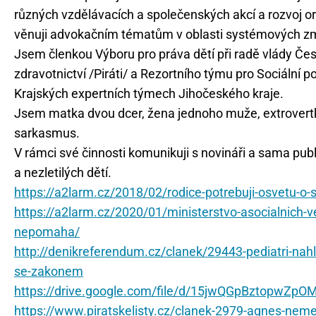
různých vzdělávacích a společenských akcí a rozvoj o
věnuji advokačním tématům v oblasti systémových změ
Jsem členkou Výboru pro práva dětí při radě vlády Čes
zdravotnictví /Piráti/ a Rezortního týmu pro Sociální pol
Krajských expertních týmech Jihočeského kraje.
Jsem matka dvou dcer, žena jednoho muže, extrovertk
sarkasmus.
V rámci své činnosti komunikuji s novináři a sama publ
a nezletilých dětí.
https://a2larm.cz/2018/02/rodice-potrebuji-osvetu-o-
https://a2larm.cz/2020/01/ministerstvo-asocialnich-ve
nepomaha/
http://denikreferendum.cz/clanek/29443-pediatri-nahla
se-zakonem
https://drive.google.com/file/d/15jwQGpBztopwZp
https://www.piratskelisty.cz/clanek-2979-agnes-nem