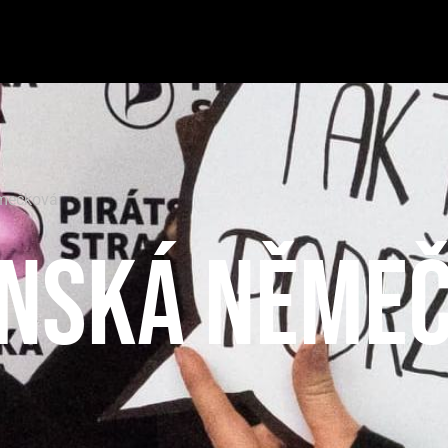
mečková
inská Něme