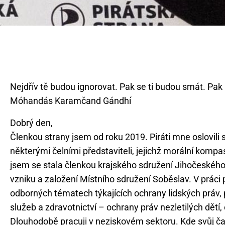
Nejdřív tě budou ignorovat. Pak se ti budou smát. Pak 
Dobrý den,
Členkou strany jsem od roku 2019. Piráti mne oslovili 
některými čelními představiteli, jejichž morální kompa
jsem se stala členkou krajského sdružení Jihočeského 
vzniku a založení Místního sdružení Soběslav. V práci p
odborných tématech týkajících ochrany lidských práv,
služeb a zdravotnictví – ochrany práv nezletilých dětí, 
Dlouhodobě pracuji v neziskovém sektoru. Kde svůj čas