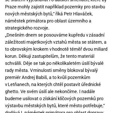
Praze mohly zajistit například pozemky pro stavbu
nových městských bytů,“ říká Petr Hlaváček,
náměstek primátora pro oblast územního a
strategického rozvoje.
„Dnešním dnem se posouváme kupředu v zásadní
záležitosti majetkových vztahů města se státem, a
to obrovským krokem v hodnotě téměř dvou miliard
korun. Děkuji zastupitelům, že tento materiál
schválili. Děje se tak po několikaletém úsilí bývalé
rady města. V minulosti směny blokoval bývalý
premiér Andrej Babiš, a to kvůli pozemkům
v Letňanech, na kterých chtěl postavit úřednické
ghetto. Ve svém úsilí ale nekončíme. I nadále
budeme usilovat o získání klíčových pozemků pro
výstavbu městských bytů, které město potřebuje,“
dodává I. náměstek primátora pro oblast dopravy