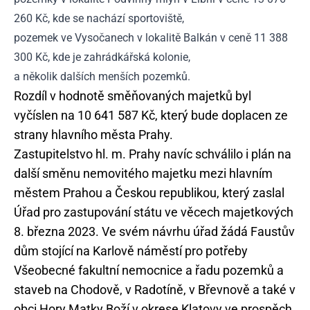
260 Kč, kde se nachází sportoviště,
pozemek ve Vysočanech v lokalitě Balkán v ceně 11 388
300 Kč, kde je zahrádkářská kolonie,
a několik dalších menších pozemků.
Rozdíl v hodnotě směňovaných majetků byl
vyčíslen na 10 641 587 Kč, který bude doplacen ze
strany hlavního města Prahy.
Zastupitelstvo hl. m. Prahy navíc schválilo i plán na
další směnu nemovitého majetku mezi hlavním
městem Prahou a Českou republikou, který zaslal
Úřad pro zastupování státu ve věcech majetkových
8. března 2023. Ve svém návrhu úřad žádá Faustův
dům stojící na Karlově náměstí pro potřeby
Všeobecné fakultní nemocnice a řadu pozemků a
staveb na Chodově, v Radotíně, v Břevnově a také v
obci Hory Matky Boží v okrese Klatovy ve prospěch