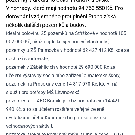
Vinohrady, které mají hodnotu 94 763 550 Kč. Pro
dorovnání vzájemného protiplnění Praha získá i
několik dalších pozemků a budov:
ideální polovinu 25 pozemků na Střížkově v hodnotě 105
007 000 Kč, čímž dojde ke sjednocení vlastnictví,
pozemky u ZŠ Palmovka v hodnotě 62 427 412 Kč, kde se
nachází sportoviště,
pozemek v Záběhlicích v hodnotě 29 690 000 Kč za
účelem výstavby sociálního zařízení a mateřské školy,
pozemek na Proseku v ceně 14 817 070 Kč, který má
sloužit pro potřeby MŠ Litvínovská,
pozemky u TJ ABC Braník, jejichž hodnota činí 14 421
940 Kč, a to za účelem rozšíření veřejné zeleně,
revitalizace břehů Kunratického potoka a vzniku
volnočasových aktivit,
pozemky v lokalitě Podvinný mlýn v Libni v ceně 13 076