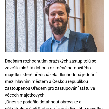
Dnešním rozhodnutím pražských zastupitelů se
završila složitá dohoda o směně nemovitého
majetku, které předcházela dlouhodobá jednání
mezi hlavním městem a Českou republikou
zastoupenou Úřadem pro zastupování státu ve
věcech majetkových.
„Dnes se podařilo dotáhnout obrovské a
několikaleté úsilí Prahy o získání klíčového majetku