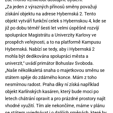
„Za jeden z výrazných přínosů směny považuji
získání objektu na adrese Hybernská 2. Tento
objekt vytváří funkční celek s Hybernskou 4, kde se
již po dobu téměř šesti let velmi úspěšně rozvíjí
spolupráce Magistrátu a Univerzity Karlovy ve
prospěch veřejnosti, a to na platformě Kampusu
Hybernská. Nabízí se tedy, aby i Hybernská 2
mohla být dedikována spolupráci města a
univerzit,“ uvádí primátor Bohuslav Svoboda.
„Naše několikaletá snaha o majetkovou směnu se
státem spěje do zdárného konce. Mám z toho
nesmírnou radost. Praha díky ní získá například
objekt Karlínských kasáren, který bude moci po
letech chátrání opravit a pro prázdné prostory najít
vhodné využití. Tím ale nekončíme, máme v plánu
se státem vyjednávat i o dalších směnách, které by