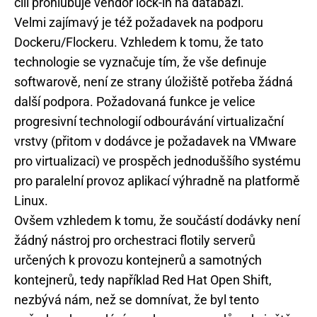
čili prohlubuje vendor lock-in na databázi.
Velmi zajímavý je též požadavek na podporu
Dockeru/Flockeru. Vzhledem k tomu, že tato
technologie se vyznačuje tím, že vše definuje
softwarově, není ze strany úložiště potřeba žádná
další podpora. Požadovaná funkce je velice
progresivní technologií odbourávání virtualizační
vrstvy (přitom v dodávce je požadavek na VMware
pro virtualizaci) ve prospěch jednoduššího systému
pro paralelní provoz aplikací výhradně na platformě
Linux.
Ovšem vzhledem k tomu, že součástí dodávky není
žádný nástroj pro orchestraci flotily serverů
určených k provozu kontejnerů a samotných
kontejnerů, tedy například Red Hat Open Shift,
nezbývá nám, než se domnívat, že byl tento