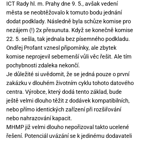
ICT Rady hl. m. Prahy dne 9. 5., avšak vedení
města se neobtěžovalo k tomuto bodu jednání
dodat podklady. Následně byla schůze komise pro
nezájem (!) 2x přesunuta. Když se konečně komise
22. 5. sešla, tak jednala bez písemného podkladu.
Ondřej Profant vznesl připomínky, ale zbytek
komise neprojevil sebemenší vůli věc řešit. Ale tím
pochybnosti zdaleka nekončí.
Je důležité si uvědomit, že se jedná pouze o první
zakázku v dlouhém životním cyklu tohoto datového
centra. Výrobce, který dodá tento základ, bude
ještě velmi dlouho těžit z dodávek kompatibilních,
nebo přímo identických zařízení při rozšiřování
nebo nahrazování kapacit.
MHMP již velmi dlouho nepořizoval takto ucelené
řešení. Potenciál uvázání se k jedinému dodavateli