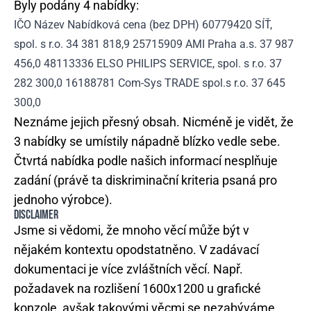
Byly podány 4 nabídky:
IČO Název Nabídková cena (bez DPH) 60779420 SÍŤ,
spol. s r.o. 34 381 818,9 25715909 AMI Praha a.s. 37 987
456,0 48113336 ELSO PHILIPS SERVICE, spol. s r.o. 37
282 300,0 16188781 Com-Sys TRADE spol.s r.o. 37 645
300,0
Neznáme jejich přesný obsah. Nicméně je vidět, že
3 nabídky se umístily nápadně blízko vedle sebe.
Čtvrtá nabídka podle našich informací nesplňuje
zadání (právě ta diskriminační kriteria psaná pro
jednoho výrobce).
DISCLAIMER
Jsme si vědomi, že mnoho věcí může být v
nějakém kontextu opodstatněno. V zadávací
dokumentaci je více zvláštních věcí. Např.
požadavek na rozlišení 1600x1200 u grafické
konzole, avšak takovými věcmi se nezabýváme.