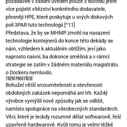
požadavek v zadání uveden pouze z důvodu ještě
více pojistit vítězství konkrétního dodavatele,
přesněji HPE, které poskytuje u svých diskových
polí 3PAR tuto technologii.[^11]
Představa, že by se MHMP zmohl na nasazení
technologie kontejnerů do konce této dekády se
nám, vzhledem k aktuálním obtížím, jeví jako
naprosto naivní, ba dokonce směšná a v rámci
strategie se zatím v žádném materiálu magistrátu
o Dockeru nemluvilo.
TRŽNÍ PROSTŘEDÍ
Bohužel větší srozumitelnosti a otevřenosti
obdobných zakázek nepomáhá ani trh. Každý
výrobce vymýšlí nové způsoby jak se odlišit,
namísto spolupráce na všeobecných standardech.
Věci, které je leckdy rozumné dělat softwarově, řeší
uzavřeně hardwarově. Kvůli tomu je velmi těžké