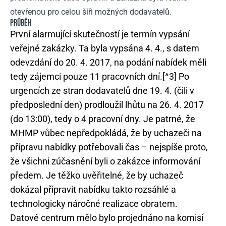
otevřenou pro celou šíři možných dodavatelů.
PRŮBĚH
První alarmující skutečností je termín vypsání
veřejné zakázky. Ta byla vypsána 4. 4., s datem
odevzdání do 20. 4. 2017, na podání nabídek měli
tedy zájemci pouze 11 pracovních dní.[^3] Po
urgencích ze stran dodavatelů dne 19. 4. (čili v
předposlední den) prodloužil lhůtu na 26. 4. 2017
(do 13:00), tedy o 4 pracovní dny. Je patrné, že
MHMP vůbec nepředpokládá, že by uchazeči na
přípravu nabídky potřebovali čas – nejspíše proto,
že všichni zúčasnění byli o zakázce informování
předem. Je těžko uvěřitelné, že by uchazeč
dokázal připravit nabídku takto rozsáhlé a
technologicky náročné realizace obratem.
Datové centrum mělo bylo projednáno na komisí