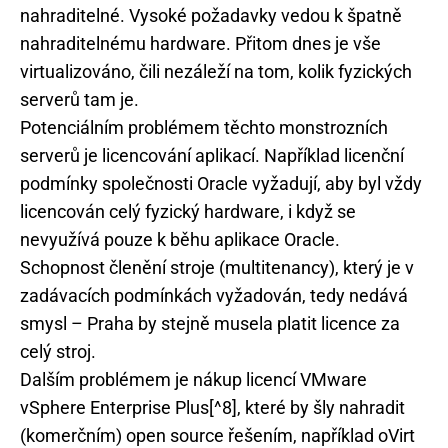
nahraditelné. Vysoké požadavky vedou k špatně
nahraditelnému hardware. Přitom dnes je vše
virtualizováno, čili nezáleží na tom, kolik fyzických
serverů tam je.
Potenciálním problémem těchto monstrozních
serverů je licencování aplikací. Například licenční
podmínky společnosti Oracle vyžadují, aby byl vždy
licencován celý fyzický hardware, i když se
nevyužívá pouze k běhu aplikace Oracle.
Schopnost členění stroje (multitenancy), který je v
zadávacích podmínkách vyžadován, tedy nedává
smysl – Praha by stejně musela platit licence za
celý stroj.
Dalším problémem je nákup licencí VMware
vSphere Enterprise Plus[^8], které by šly nahradit
(komerčním) open source řešením, například oVirt