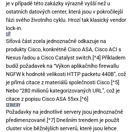
je v případě této zakázky výrazně vyšší než u
ostatních datových center, která jsou v pokročilejší
fázi svého životního cyklu. Hrozí tak klasický vendor
lock-in.
SÍŤ
Síťová část zcela jednoznačně odkazuje na
produkty Cisco, konkrétně Cisco ASA, Cisco ACI s
Nexus řadou a Cisco Catalyst switch.[^4] Příkladem
budiž požadavek na “Výkon aplikačního firewallu
NGFW k hodnotě velikosti HTTP packetu 440B”, což
je přímá citace z materiálů společnosti Cisco.[^5]
Nebo “280 milionů kategorizovaných URL”, což je
citace z popisu Cisco ASA 55xx.[^6]
SERVERY
Požadavky na jednotlivé servery jsou jednoznačně
předimenzované.[^7] Dnešním trendem je použít
cluster více běžnějších serverů, které jsou lehce