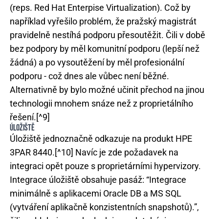
(reps. Red Hat Enterpise Virtualization). Což by
například vyřešilo problém, že pražský magistrát
pravidelně nestíhá podporu přesoutěžit. Čili v době
bez podpory by měl komunitní podporu (lepší než
žádná) a po vysoutěžení by měl profesionální
podporu - což dnes ale vůbec není běžné.
Alternativně by bylo možné učinit přechod na jinou
technologii mnohem snáze než z proprietálního
řešení.[^9]
ÚLOŽIŠTĚ
Úložiště jednoznačně odkazuje na produkt HPE
3PAR 8440.[^10] Navíc je zde požadavek na
integraci opět pouze s proprietárními hypervizory.
Integrace úložiště obsahuje pasáž: “Integrace
minimálně s aplikacemi Oracle DB a MS SQL
(vytváření aplikačně konzistentních snapshotů).”,