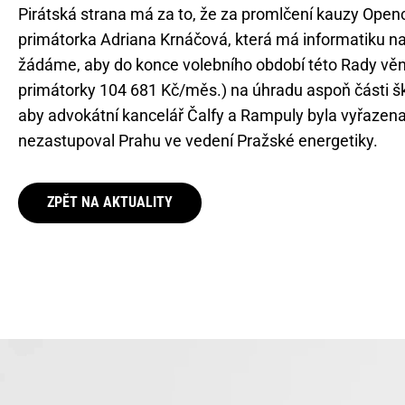
Pirátská strana má za to, že za promlčení kauzy Openc
primátorka Adriana Krnáčová, která má informatiku na 
žádáme, aby do konce volebního období této Rady věn
primátorky 104 681 Kč/měs.) na úhradu aspoň části šk
aby advokátní kancelář Čalfy a Rampuly byla vyřazen
nezastupoval Prahu ve vedení Pražské energetiky.
ZPĚT NA AKTUALITY