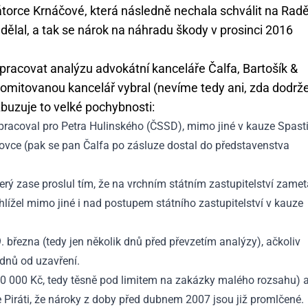
átorce Krnáčové, která následně nechala schválit na Radě
dělal, a tak se nárok na náhradu škody v prosinci 2016
pracovat analýzu advokátní kanceláře Čalfa, Bartošík &
romitovanou kancelář vybral (nevíme tedy ani, zda dodrže
zbuzuje to velké pochybnosti:
ti pracoval pro Petra Hulinského (ČSSD), mimo jiné v kauze Spast
tovce (pak se pan Čalfa po zásluze dostal do představenstva
erý zase proslul tím, že na vrchním státním zastupitelství zamet
lížel mimo jiné i nad postupem státního zastupitelství v kauze
9. března (tedy jen několik dnů před převzetím analýzy), ačkoliv
dnů od uzavření.
90 000 Kč, tedy těsně pod limitem na zakázky malého rozsahu) 
 Piráti, že nároky z doby před dubnem 2007 jsou již promlčené.