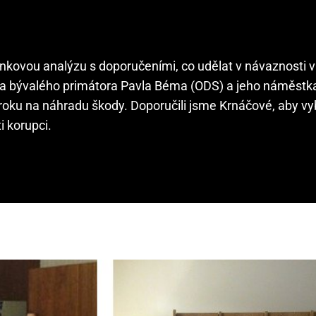
ánkovou analýzu s doporučeními, co udělat v návaznosti 
 na bývalého primátora Pavla Béma (ODS) a jeho náměstk
oku na náhradu škody. Doporučili jsme Krnáčové, aby vy
 korupci.