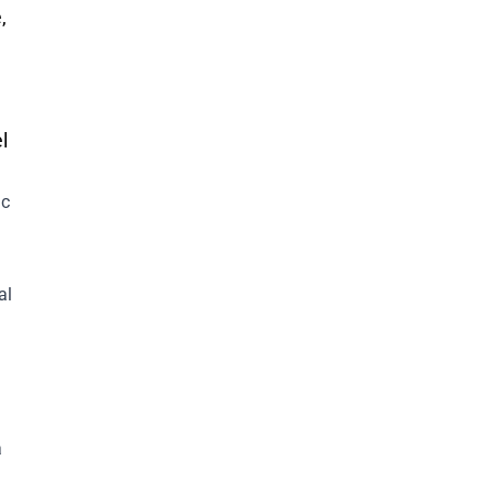
,
l
ic
al
a