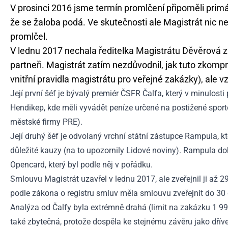
V prosinci 2016 jsme termín promlčení připoměli prim
že se žaloba podá. Ve skutečnosti ale Magistrát nic ne
promlčel.
V lednu 2017 nechala ředitelka Magistrátu Děvěrová z
partneři. Magistrát zatím nezdůvodnil, jak tuto zkomp
vnitřní pravidla magistrátu pro veřejné zakázky), ale v
Její první šéf je bývalý premiér ČSFR Čalfa, který v minulos
Hendikep, kde měli vyvádět peníze určené na postižené spor
městské firmy PRE).
Její druhý šéf je odvolaný vrchní státní zástupce Rampula, kt
důležité kauzy (na to upozornily Lidové noviny). Rampula doh
Opencard, který byl podle něj v pořádku.
Smlouvu Magistrát uzavřel v lednu 2017, ale zveřejnil ji až 2
podle zákona o registru smluv měla smlouvu zveřejnit do 30 
Analýza od Čalfy byla extrémně drahá (limit na zakázku 1 9
také zbytečná, protože dospěla ke stejnému závěru jako dříve