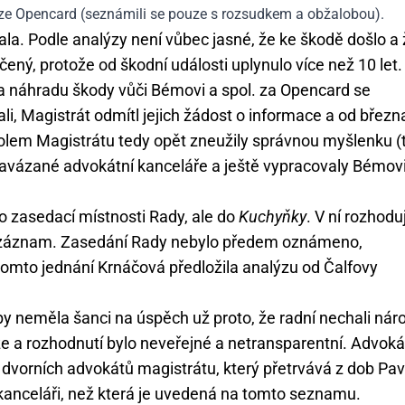
uze Opencard (seznámili se pouze s rozsudkem a obžalobou).
la. Podle analýzy není vůbec jasné, že ke škodě došlo a 
čený, protože od škodní události uplynulo více než 10 let.
 na náhradu škody vůči Bémovi a spol. za Opencard se
ali, Magistrát odmítl jejich žádost o informace a od březn
olem Magistrátu tedy opět zneužily správnou myšlenku (t
navázané advokátní kanceláře a ještě vypracovaly Bémov
o zasedací místnosti Rady, ale do
Kuchyňky
. V ní rozhodu
a záznam. Zasedání Rady nebylo předem oznámeno,
omto jednání Krnáčová předložila analýzu od Čalfovy
by neměla šanci na úspěch už proto, že radní nechali nár
 a rozhodnutí bylo neveřejné a netransparentní. Advoká
dvorních advokátů magistrátu, který přetrvává z dob Pav
kanceláři, než která je uvedená na tomto seznamu.