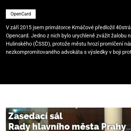
OpenCard
V září 2015 jsem primátorce Krnáčové předložil 40str
Opencard. Jedno z nich bylo urychleně zvážit žalobu
Hulinského (ČSSD), protože městu hrozí promlčení nár
nezkompromitovaného advokáta s výsledky v boji proti