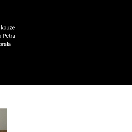
v kauze
a Petra
brala