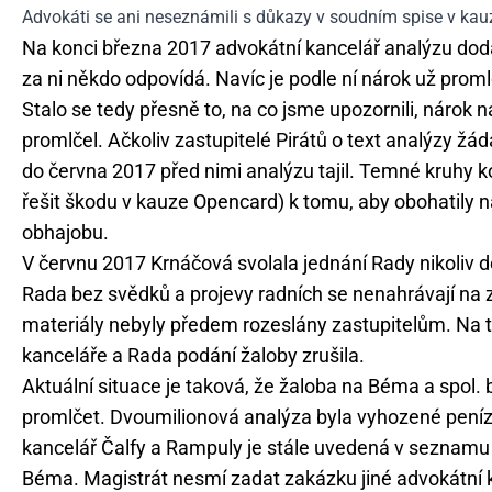
Advokáti se ani neseznámili s důkazy v soudním spise v ka
Na konci března 2017 advokátní kancelář analýzu doda
za ni někdo odpovídá. Navíc je podle ní nárok už proml
Stalo se tedy přesně to, na co jsme upozornili, nárok
promlčel. Ačkoliv zastupitelé Pirátů o text analýzy žád
do června 2017 před nimi analýzu tajil. Temné kruhy k
řešit škodu v kauze Opencard) k tomu, aby obohatily 
obhajobu.
V červnu 2017 Krnáčová svolala jednání Rady nikoliv d
Rada bez svědků a projevy radních se nenahrávají n
materiály nebyly předem rozeslány zastupitelům. Na t
kanceláře a Rada podání žaloby zrušila.
Aktuální situace je taková, že žaloba na Béma a spol. 
promlčet. Dvoumilionová analýza byla vyhozené peníze
kancelář Čalfy a Rampuly je stále uvedená v seznamu 
Béma. Magistrát nesmí zadat zakázku jiné advokátní 