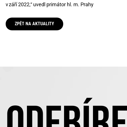
v září 2022,“ uvedl primátor hl. m. Prahy
ZPĚT NA AKTUALITY
ODEBÍRE