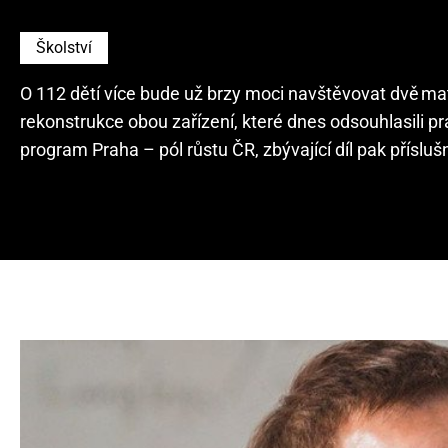
Školství
O 112 dětí více bude už brzy moci navštěvovat dvě m
rekonstrukce obou zařízení, které dnes odsouhlasili 
program Praha – pól růstu ČR, zbývající díl pak příslu