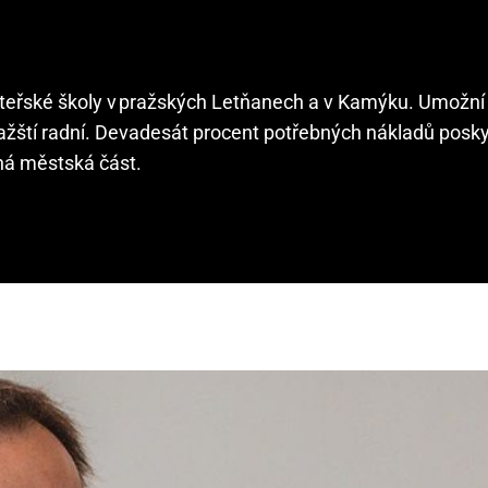
ateřské školy v pražských Letňanech a v Kamýku. Umožní
pražští radní. Devadesát procent potřebných nákladů posk
šná městská část.