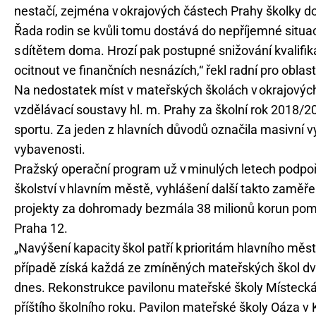
nestačí, zejména v okrajových částech Prahy školky do
Řada rodin se kvůli tomu dostává do nepříjemné situac
s dítětem doma. Hrozí pak postupné snižování kvalifik
ocitnout ve finančních nesnázích,“ řekl radní pro oblast 
Na nedostatek míst v mateřských školách v okrajových 
vzdělávací soustavy hl. m. Prahy za školní rok 2018/
sportu. Za jeden z hlavních důvodů označila masivní
vybavenosti.
Pražský operační program už v minulých letech podpořil
školství v hlavním městě, vyhlášení další takto zaměřen
projekty za dohromady bezmála 38 milionů korun pom
Praha 12.
„Navýšení kapacity škol patří k prioritám hlavního měs
případě získá každá ze zmíněných mateřských škol dvě 
dnes. Rekonstrukce pavilonu mateřské školy Místecká
příštího školního roku. Pavilon mateřské školy Oáza v 