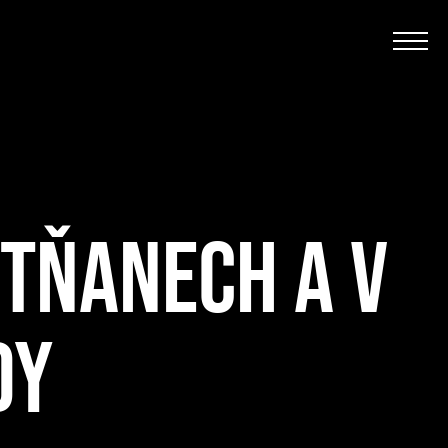
ETŇANECH A V
DY