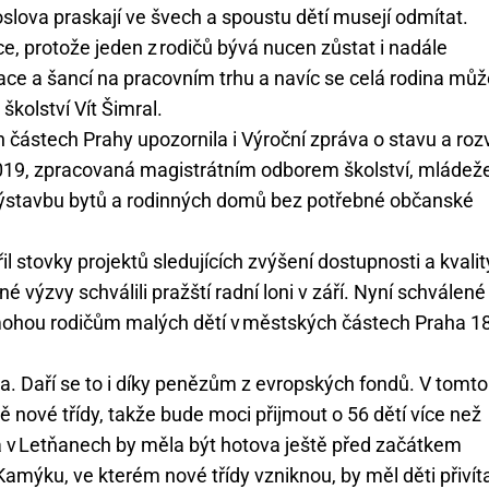
slova praskají ve švech a spoustu dětí musejí odmítat.
e, protože jeden z rodičů bývá nucen zůstat i nadále
ace a šancí na pracovním trhu a navíc se celá rodina můž
školství Vít Šimral.
částech Prahy upozornila i Výroční zpráva o stavu a rozv
2019, zpracovaná magistrátním odborem školství, mládež
 výstavbu bytů a rodinných domů bez potřebné občanské
 stovky projektů sledujících zvýšení dostupnosti a kvalit
é výzvy schválili pražští radní loni v září. Nyní schválené
ohou rodičům malých dětí v městských částech Praha 18
ta. Daří se to i díky penězům z evropských fondů. V tomto
nové třídy, takže bude moci přijmout o 56 dětí více než
 v Letňanech by měla být hotova ještě před začátkem
Kamýku, ve kterém nové třídy vzniknou, by měl děti přivít