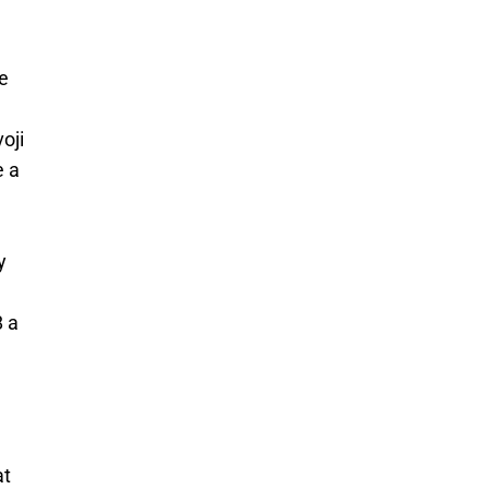
e
oji
e a
y
 a
at