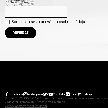
Souhlasím se
zpracováním osobních údajů
ODEBÍRAT
Facebook
Instagram
X
YouTube
Flickr
E-shop
©
Piráti, 2026.
CC-BY-SA 4.0
. Všechna práva vyhlazena. Sdílejte a nechte ostatn
Zadavatel | zpracovatel: Česká pirátská strana
Zásady ochrany osobních údajů