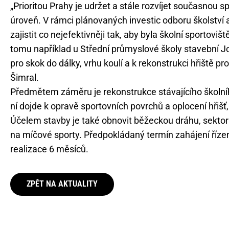
„Prioritou Prahy je udržet a stále rozvíjet současnou s
úroveň. V rámci plánovaných investic odboru školství
zajistit co nejefektivněji tak, aby byla školní sportovi
tomu například u Střední průmyslové školy stavební J
pro skok do dálky, vrhu koulí a k rekonstrukci hřiště pr
Šimral.
Předmětem záměru je rekonstrukce stávajícího školního
ní dojde k opravě sportovních povrchů a oplocení hřišť
Účelem stavby je také obnovit běžeckou dráhu, sektor s
na míčové sporty. Předpokládaný termín zahájení říz
realizace 6 měsíců.
ZPĚT NA AKTUALITY