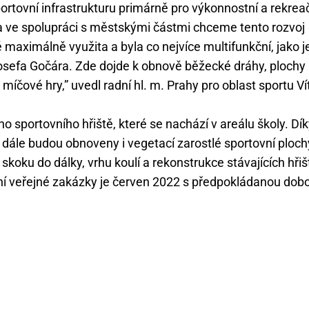
portovní infrastrukturu primárně pro výkonnostní a rekrea
 a ve spolupráci s městskými částmi chceme tento rozvoj
ště maximálně využita a byla co nejvíce multifunkční, jako j
osefa Gočára. Zde dojde k obnově běžecké dráhy, plochy
o míčové hry,” uvedl radní hl. m. Prahy pro oblast sportu Ví
 sportovního hřiště, které se nachází v areálu školy. Dí
, dále budou obnoveny i vegetací zarostlé sportovní ploch
koku do dálky, vrhu koulí a rekonstrukce stávajících hřiš
ení veřejné zakázky je červen 2022 s předpokládanou dob