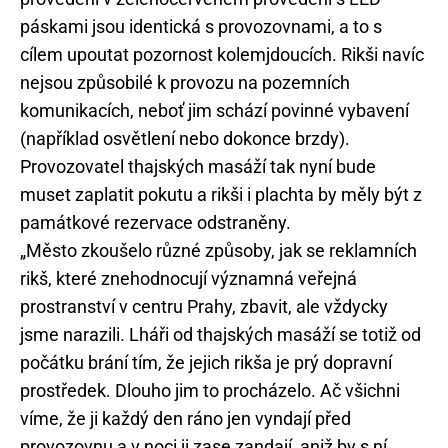
páskami jsou identická s provozovnami, a to s
cílem upoutat pozornost kolemjdoucích. Rikši navíc
nejsou způsobilé k provozu na pozemních
komunikacích, neboť jim schází povinné vybavení
(například osvětlení nebo dokonce brzdy).
Provozovatel thajských masáží tak nyní bude
muset zaplatit pokutu a rikši i plachta by měly být z
památkové rezervace odstraněny.
„Město zkoušelo různé způsoby, jak se reklamních
rikš, které znehodnocují významná veřejná
prostranství v centru Prahy, zbavit, ale vždycky
jsme narazili. Lháři od thajských masáží se totiž od
počátku brání tím, že jejich rikša je prý dopravní
prostředek. Dlouho jim to procházelo. Ač všichni
víme, že ji každý den ráno jen vyndají před
provozovnu a v noci ji zase zandají, aniž by s ní