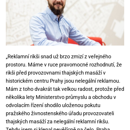
„Reklamní rikši snad už brzo zmizí z veřejného
prostoru. Máme v ruce pravomocné rozhodnutí, že
rikši před provozovnami thajských masáží v
historickém centru Prahy jsou nelegální reklamou.
Mám z toho dvakrát tak velkou radost, protože před
několika lety Ministerstvo průmyslu a obchodu v
odvolacím řízení shodilo uloženou pokutu
pražského živnostenského úřadu provozovateli
thajských masáží za nelegální reklamní rikšu.
Tehdy jsem si klepal nevěřícně na čelo. Praha