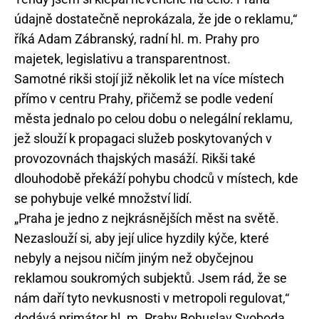
údajně dostatečně neprokázala, že jde o reklamu,“
říká Adam Zábranský, radní hl. m. Prahy pro
majetek, legislativu a transparentnost.
Samotné rikši stojí již několik let na více místech
přímo v centru Prahy, přičemž se podle vedení
města jednalo po celou dobu o nelegální reklamu,
jež slouží k propagaci služeb poskytovaných v
provozovnách thajských masáží. Rikši také
dlouhodobě překáží pohybu chodců v místech, kde
se pohybuje velké množství lidí.
„Praha je jedno z nejkrásnějších měst na světě.
Nezaslouží si, aby její ulice hyzdily kýče, které
nebyly a nejsou ničím jiným než obyčejnou
reklamou soukromých subjektů. Jsem rád, že se
nám daří tyto nevkusnosti v metropoli regulovat,“
dodává primátor hl. m. Prahy Bohuslav Svoboda.