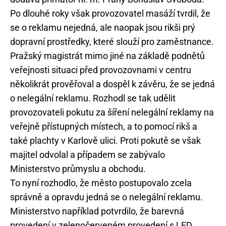
Po dlouhé roky však provozovatel masáží tvrdil, že
se o reklamu nejedná, ale naopak jsou rikši prý
dopravní prostředky, které slouží pro zaměstnance.
Pražský magistrát mimo jiné na základě podnětů
veřejnosti situaci před provozovnami v centru
několikrát prověřoval a dospěl k závěru, že se jedná
o nelegální reklamu. Rozhodl se tak udělit
provozovateli pokutu za šíření nelegální reklamy na
veřejně přístupných místech, a to pomocí rikš a
také plachty v Karlově ulici. Proti pokutě se však
majitel odvolal a případem se zabývalo
Ministerstvo průmyslu a obchodu.
To nyní rozhodlo, že město postupovalo zcela
správně a opravdu jedná se o nelegální reklamu.
Ministerstvo například potvrdilo, že barevná
provedení v zelenočerveném provedení s LED