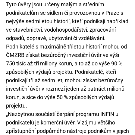
Tyto úvěry jsou určeny malým a středním
podnikatelům se sídlem či provozovnou v Praze s
nejvýše sedmiletou historií, kteří podnikají například
ve stavebnictví, vodohospodářství, zpracování
odpadů, dopravě, ubytování či vzdělávání.
Podnikatelé s maximálně tříletou historií mohou od
ČMZRB získat bezúročný investiční úvěr ve výši
750 tisíc až tři miliony korun, a to až do výše 90 %
způsobilých výdajů projektu. Podnikatelé, kteří
podnikají tři až sedm let, mohou získat bezúročný
investiční úvěr v rozmezí jeden až patnáct milionů
korun, a sice do výše 50 % způsobilých výdajů
projektu.
„Nezbytnou součástí čerpání programu INFIN u
podnikatelů je komerční úvěr. V zájmu většího
zpřístupnění podpůrného nástroje podnikům v jejich