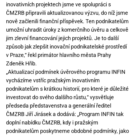
inovativních projektech jsme ve spolupráci s
ČMZRB připravili aktualizovanou výzvu, do níž jsme
nově začlenili finanční příspěvek. Ten podnikatelům
umožní uhradit úroky z komerčního úvěru a celkově
jim zlevní financování jejich projektů. Je to další
způsob jak zlepšit inovační podnikatelské prostředí
v Praze,“ řekl primátor hlavního města Prahy
Zdeněk Hřib.
„Aktualizací podmínek úvěrového programu INFIN
vycházíme vstříc pražským inovativním
podnikatelům s krátkou historií, pro které je důležité
investovat do svého dalšího růstu,“ vysvětluje
předseda představenstva a generální ředitel
ČMZRB Jiří Jirásek a dodává: „Program INFIN tak
doplní nabídku ČMZRB, kdy i pražským
podnikatelům poskytneme obdobné podmínky, jako