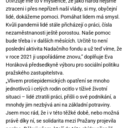
Utvrzuje mě to v myšlence, že jako národ nejsme
ztraceni i přes nepřízeň naší vlády, si my, obyčejní
lidé, dokážeme pomoci. Pomáhat lidem má smysl.
Kvůli pandemii lidé stále přicházejí o práci, čísla
nezaměstnanosti ještě porostou. Naše pomoc
bude třeba i v dalších měsících. Určitě to není
poslední aktivita Nadačního fondu a už teď víme, že
v roce 2021 ji uspořádáme znovu,” doplňuje Eva
Horáková předsedkyně výboru pro sociální politiku
pražského zastupitelstva.
„Vlivem protiepidemických opatření se mnoho
jednotlivců i celých rodin ocitlo v tíživé životní
situaci – lidé ztratili práci, přišli o své podnikání, a
mnohdy jim nezbývá ani na základní potraviny.
Jsem moc rád, že i v této těžké době, nebo možná
právě díky ní, se solidarita mezi Pražany projevila