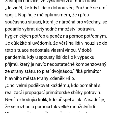
zástupci opozice, velvyslanectví a mnozí další.
„Je vidět, že když jde o dobrou věc, Pražané se umí
spojit. Naplňuje mě optimismem, že i přes
současnou situaci, která je náročná pro všechny, se
podařilo vybrat úctyhodné množství potravin,
hygienických potřeb a peněz na pomoc potřebným.
Je důležité si uvědomit, že většina lidí v nouzi se do
této situace nedostala vlastní vinou. V době
pandemie, kdy u spousty lidí došlo k výpadku
příjmů, který je navíc nedostatečně kompenzovaný
ze strany státu, to platí dvojnásob,” říká primátor
hlavního města Prahy Zdeněk Hřib.
„Chci velmi poděkovat každému, kdo pomáhal s
realizací i propagací primátorské sbírky potravin.
Není rozhodující kolik, kdo přispěl a jak. Zásadní je,
že se rozhodlo pomoci tak velké množství lidí.