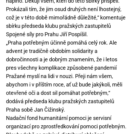
naplno. Děkuji všem, kteří do této sbírky přispěli.
Prokázali tím, že jim osud druhých není lhostejný,
což je v této době mimořádně důležité,“ komentuje
sbírku předseda klubu pražských zastupitelů
Spojené síly pro Prahu Jiří Pospíšil.
„Praha potřebným účinně pomáhá celý rok. Ale
advent je tradičně obdobím solidarity a
dobročinnosti a je dobrým znamením, že i letos
pres všechny komplikace způsobené pandemií
Pražané myslí na lidi v nouzi. Přeji nám všem,
abychom i v příštím roce, ať už bude jakýkoli, měli
otevřené oči a dost sil pomáhat potřebným,“
dodává předseda klubu pražských zastupitelů
Praha sobě Jan Čižinský.
Nadační fond humanitární pomoci je servisní
organizací pro zprostředkování pomoci potřebným.