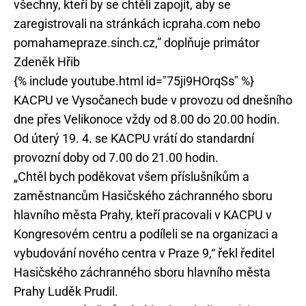
všechny, kteří by se chtěli zapojit, aby se
zaregistrovali na stránkách icpraha.com nebo
pomahamepraze.sinch.cz,” doplňuje primátor
Zdeněk Hřib
{% include youtube.html id="75ji9HOrqSs" %}
KACPU ve Vysočanech bude v provozu od dnešního
dne přes Velikonoce vždy od 8.00 do 20.00 hodin.
Od úterý 19. 4. se KACPU vrátí do standardní
provozní doby od 7.00 do 21.00 hodin.
„Chtěl bych poděkovat všem příslušníkům a
zaměstnancům Hasičského záchranného sboru
hlavního města Prahy, kteří pracovali v KACPU v
Kongresovém centru a podíleli se na organizaci a
vybudování nového centra v Praze 9,“ řekl ředitel
Hasičského záchranného sboru hlavního města
Prahy Luděk Prudil.