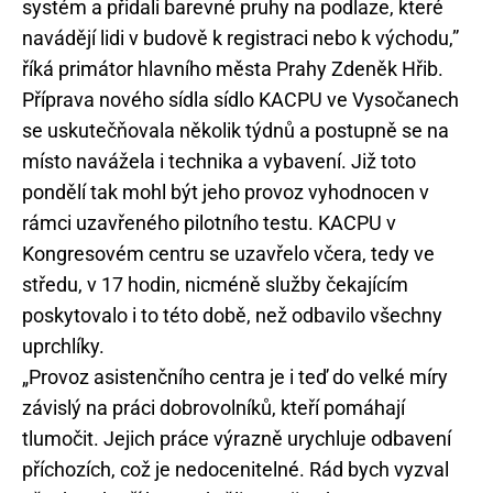
systém a přidali barevné pruhy na podlaze, které
navádějí lidi v budově k registraci nebo k východu,”
říká primátor hlavního města Prahy Zdeněk Hřib.
Příprava nového sídla sídlo KACPU ve Vysočanech
se uskutečňovala několik týdnů a postupně se na
místo navážela i technika a vybavení. Již toto
pondělí tak mohl být jeho provoz vyhodnocen v
rámci uzavřeného pilotního testu. KACPU v
Kongresovém centru se uzavřelo včera, tedy ve
středu, v 17 hodin, nicméně služby čekajícím
poskytovalo i to této době, než odbavilo všechny
uprchlíky.
„Provoz asistenčního centra je i teď do velké míry
závislý na práci dobrovolníků, kteří pomáhají
tlumočit. Jejich práce výrazně urychluje odbavení
příchozích, což je nedocenitelné. Rád bych vyzval