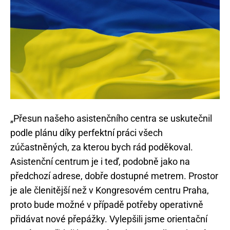
„Přesun našeho asistenčního centra se uskutečnil
podle plánu díky perfektní práci všech
zúčastněných, za kterou bych rád poděkoval.
Asistenční centrum je i teď, podobně jako na
předchozí adrese, dobře dostupné metrem. Prostor
je ale členitější než v Kongresovém centru Praha,
proto bude možné v případě potřeby operativně
přidávat nové přepážky. Vylepšili jsme orientační