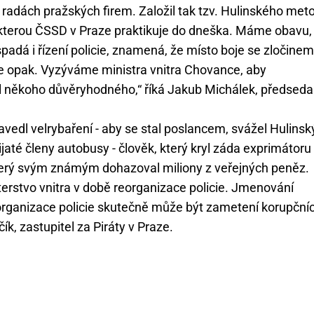
 radách pražských firem. Založil tak tzv. Hulinského met
 kterou ČSSD v Praze praktikuje do dneška. Máme obavu,
spadá i řízení policie, znamená, že místo boje se zločinem
e opak. Vyzýváme ministra vnitra Chovance, aby
al někoho důvěryhodného,“ říká Jakub Michálek, předseda
zavedl velrybaření - aby se stal poslancem, svážel Hulinsk
jaté členy autobusy - člověk, který kryl záda exprimátoru
 který svým známým dohazoval miliony z veřejných peněz.
erstvo vnitra v době reorganizace policie. Jmenování
ganizace policie skutečně může být zametení korupční
k, zastupitel za Piráty v Praze.