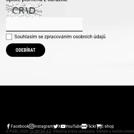
Souhlasím se
zpracováním osobních údajů
ODEBÍRAT
Facebook
Instagram
X
YouTube
Flickr
E-shop
©
Piráti, 2026.
CC-BY-SA 4.0
. Všechna práva vyhlazena. Sdílejte a nechte ostatn