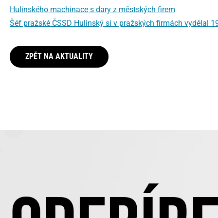
Hulinského machinace s dary z městských firem
Šéf pražské ČSSD Hulinský si v pražských firmách vydělal 1
ZPĚT NA AKTUALITY