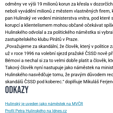
odměny ve výši 19 milionů korun za křesla v dozorčích
neboli vyvádění milionů z městem vlastněných firem,
pan Hulinský ve vedení ministerstva vnitra, pod které 
korupcí a klientelismem mohou občané očekávat spíš
Hulinského odvolal a za politického náměstka si vybr
zastupitelského klubu Pirátů v Praze.
„Považujeme za skandální, že člověk, který v politice 
už v roce 1996 na volební sjezd pražské ČSSD nově při
Bémovi a nechal si za to velmi dobře platit a člověk,
Takový člověk nyní nastupuje jako náměstek na minist
Hulinského nasvědčuje tomu, že pravým důvodem reor
skandálů ČSSD pod koberec.“ doplňuje Mikuláš Ferjenčí
ODKAZY
Hulinský je uveden jako náměstek na MVČR
Profil Petra Hulinského na Idnes.cz