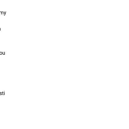
émy
a
sou
sti