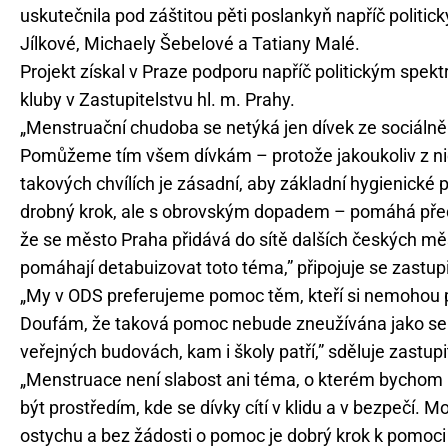
uskutečnila pod záštitou pěti poslankyň napříč polit
Jílkové, Michaely Šebelové a Tatiany Malé.
Projekt získal v Praze podporu napříč politickým spekt
kluby v Zastupitelstvu hl. m. Prahy.
„Menstruační chudoba se netýká jen dívek ze sociálně v
Pomůžeme tím všem dívkám – protože jakoukoliv z n
takových chvílích je zásadní, aby základní hygienické
drobný krok, ale s obrovským dopadem – pomáhá pře
že se město Praha přidává do sítě dalších českých měs
pomáhají detabuizovat toto téma,” připojuje se zastup
„My v ODS preferujeme pomoc těm, kteří si nemohou p
Doufám, že taková pomoc nebude zneužívána jako se ča
veřejných budovách, kam i školy patří,” sděluje zastu
„Menstruace není slabost ani téma, o kterém bychom mě
být prostředím, kde se dívky cítí v klidu a v bezpečí.
ostychu a bez žádosti o pomoc je dobrý krok k pomoci v