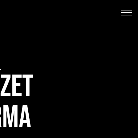
ÍZET
RMA