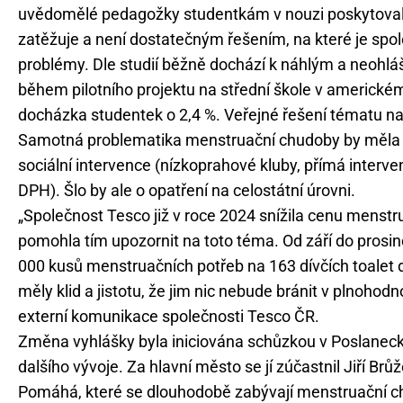
uvědomělé pedagožky studentkám v nouzi poskytovaly 
zatěžuje a není dostatečným řešením, na které je spole
problémy. Dle studií běžně dochází k náhlým a neohl
během pilotního projektu na střední škole v americké
docházka studentek o 2,4 %. Veřejné řešení tématu nav
Samotná problematika menstruační chudoby by měla bý
sociální intervence (nízkoprahové kluby, přímá interve
DPH). Šlo by ale o opatření na celostátní úrovni.
„Společnost Tesco již v roce 2024 snížila cenu menst
pomohla tím upozornit na toto téma. Od září do prosi
000 kusů menstruačních potřeb na 163 dívčích toalet d
měly klid a jistotu, že jim nic nebude bránit v plnoh
externí komunikace společnosti Tesco ČR.
Změna vyhlášky byla iniciována schůzkou v Poslanec
dalšího vývoje. Za hlavní město se jí zúčastnil Jiří Brů
Pomáhá, které se dlouhodobě zabývají menstruační c