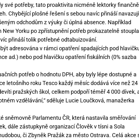
své potřeby, tato proaktivita nicméně lektorky finančně
h. Chybějící plošné řešení s sebou navíc přináší navazují
ášeným odchodům z výuky či úplná absence. Například
m New Yorku po zpřístupnění potřeb prokazatelně stoupla
íc přináší tolik potřebné odtabuizování.
t adresována v rámci opatření spadajících pod hlavičk
nce ad.) nebo pod hlavičku opatření fiskálních (0% sazba
ruačních potřeb o hodnotu DPH, aby byly lépe dostupné a
nce letošního roku Tesco každý měsíc dodává více než 24
evíti pražských škol, celkem podpoří téměř 4 000 dívek, 
odnotném vzdělávání,“ sděluje Lucie Loučková, manažerka
ké sněmovně Parlamentu ČR, která nastavila směřování
žek, dále zástupkyně organizací Člověk v tísni a Sola
hudobou, či Zbyněk Pražák za město Ostrava. Celá akce 