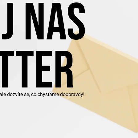
J NÁŠ
TTER
 ale dozvíte se, co chystáme doopravdy!