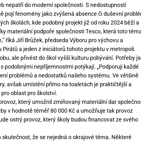
eb nepatří do moderní společnosti. S nedostupností
ně pojí fenomény jako zvýšená absence či duševní probl
ých školách, kde podobný projekt již od roku 2024 běží a
díky materiální podpoře společnosti Tesco, která toto tém
,” říká Jiří Brůžek, předseda Výboru pro výchovu a
 Pirátů a jeden z iniciátorů tohoto projektu v metropoli.
u, ale přivést do škol vyšší kulturu pobývání. Potřeby j
e s podobnými nepříjemnostmi potýkají. „Podporuji každé
ešení problémů a nedostatků našeho systému. Ve většině
y, avšak umístění přímo na toaletách je praktičtější a
pro oblast pro školství.
 provoz, který umožnil zmiňovaný materiální dar společno
eby v hodnotě téměř 80 000 Kč a umožňuje tak provoz
ude ostrý provoz, který školy budou financovat ze svého
a skutečnost, že se nejedná o okrajové téma. Některé