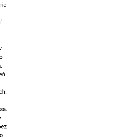
rie
í
v
to
,
veň
ch.
sa.
y
bez
to