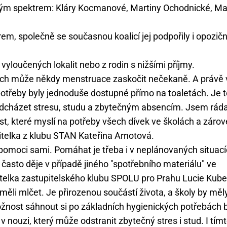
ickým spektrem: Kláry Kocmanové, Martiny Ochodnické, Ma
rem, společně se současnou koalicí jej podpořily i opozičn
yloučených lokalit nebo z rodin s nižšími příjmy.
ich může někdy menstruace zaskočit nečekaně. A právě 
 potřeby byly jednoduše dostupné přímo na toaletách. Je 
dcházet stresu, studu a zbytečným absencím. Jsem ráda
t, které myslí na potřeby všech dívek ve školách a záro
itelka z klubu STAN Kateřina Arnotová.
omoci sami. Pomáhat je třeba i v neplánovaných situací
sto děje v případě jiného "spotřebního materiálu" ve
pitelka zastupitelského klubu SPOLU pro Prahu Lucie Kube
li mlčet. Je přirozenou součástí života, a školy by měl
 Možnost sáhnout si po základních hygienických potřebách 
 nouzi, který může odstranit zbytečný stres i stud. I tím