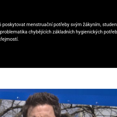
26 poskytovat menstruační potřeby svým žákyním, stude
problematika chybějících základních hygienických potř
řejmostí.