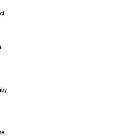
cí
u
aby
se