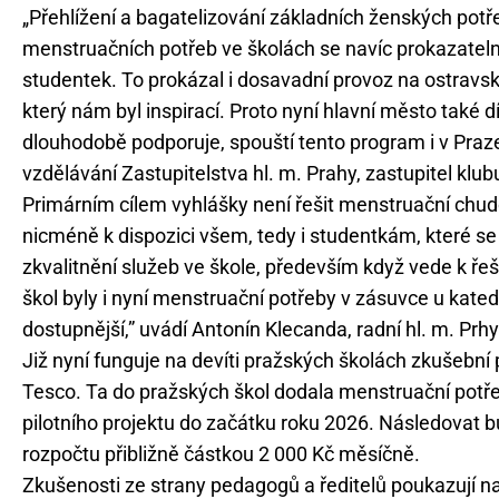
„Přehlížení a bagatelizování základních ženských potř
menstruačních potřeb ve školách se navíc prokazatel
studentek. To prokázal i dosavadní provoz na ostravsk
který nám byl inspirací. Proto nyní hlavní město také 
dlouhodobě podporuje, spouští tento program i v Praze
vzdělávání Zastupitelstva hl. m. Prahy, zastupitel klubu
Primárním cílem vyhlášky není řešit menstruační chudob
nicméně k dispozici všem, tedy i studentkám, které s
zkvalitnění služeb ve škole, především když vede k ř
škol byly i nyní menstruační potřeby v zásuvce u katedr
dostupnější,” uvádí Antonín Klecanda, radní hl. m. Prhy 
Již nyní funguje na devíti pražských školách zkušební
Tesco. Ta do pražských škol dodala menstruační potř
pilotního projektu do začátku roku 2026. Následovat b
rozpočtu přibližně částkou 2 000 Kč měsíčně.
Zkušenosti ze strany pedagogů a ředitelů poukazují n