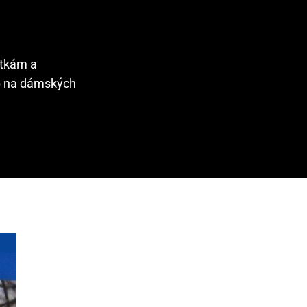
ntkám a
eb na dámských