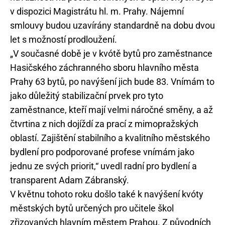
v dispozici Magistrátu hl. m. Prahy. Nájemní
smlouvy budou uzavírány standardně na dobu dvou
let s možností prodloužení.
„V současné době je v kvótě bytů pro zaměstnance
Hasičského záchranného sboru hlavního města
Prahy 63 bytů, po navýšení jich bude 83. Vnímám to
jako důležitý stabilizační prvek pro tyto
zaměstnance, kteří mají velmi náročné směny, a až
čtvrtina z nich dojíždí za prací z mimopražských
oblastí. Zajištění stabilního a kvalitního městského
bydlení pro podporované profese vnímám jako
jednu ze svých priorit,“ uvedl radní pro bydlení a
transparent Adam Zábranský.
V květnu tohoto roku došlo také k navýšení kvóty
městských bytů určených pro učitele škol
zřizovaných hlavním městem Prahou. Z původních