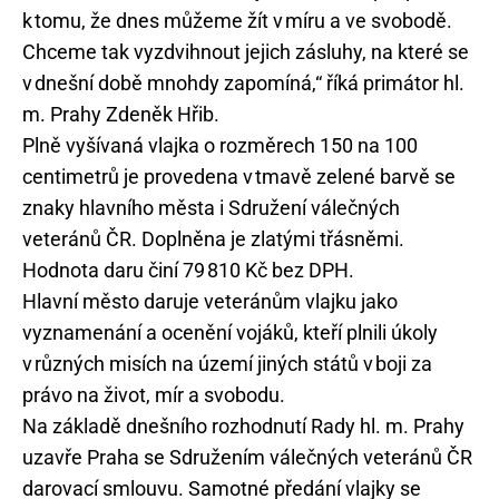
k tomu, že dnes můžeme žít v míru a ve svobodě.
Chceme tak vyzdvihnout jejich zásluhy, na které se
v dnešní době mnohdy zapomíná,“ říká primátor hl.
m. Prahy Zdeněk Hřib.
Plně vyšívaná vlajka o rozměrech 150 na 100
centimetrů je provedena v tmavě zelené barvě se
znaky hlavního města i Sdružení válečných
veteránů ČR. Doplněna je zlatými třásněmi.
Hodnota daru činí 79 810 Kč bez DPH.
Hlavní město daruje veteránům vlajku jako
vyznamenání a ocenění vojáků, kteří plnili úkoly
v různých misích na území jiných států v boji za
právo na život, mír a svobodu.
Na základě dnešního rozhodnutí Rady hl. m. Prahy
uzavře Praha se Sdružením válečných veteránů ČR
darovací smlouvu. Samotné předání vlajky se