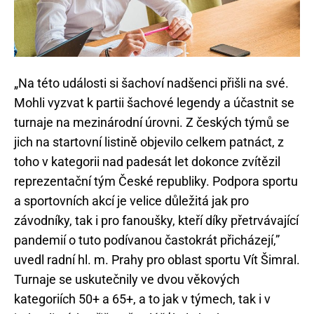
„Na této události si šachoví nadšenci přišli na své.
Mohli vyzvat k partii šachové legendy a účastnit se
turnaje na mezinárodní úrovni. Z českých týmů se
jich na startovní listině objevilo celkem patnáct, z
toho v kategorii nad padesát let dokonce zvítězil
reprezentační tým České republiky. Podpora sportu
a sportovních akcí je velice důležitá jak pro
závodníky, tak i pro fanoušky, kteří díky přetrvávající
pandemií o tuto podívanou častokrát přicházejí,”
uvedl radní hl. m. Prahy pro oblast sportu Vít Šimral.
Turnaje se uskutečnily ve dvou věkových
kategoriích 50+ a 65+, a to jak v týmech, tak i v