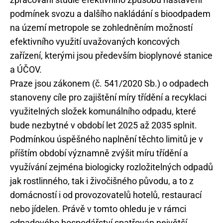
podmínek svozu a dalšího nakládání s bioodpadem
na území metropole se zohledněním možností
efektivního využití uvažovaných koncových
zařízení, kterými jsou především bioplynové stanice
a ÚČOV.
Praze jsou zákonem (č. 541/2020 Sb.) o odpadech
stanoveny cíle pro zajištění míry třídění a recyklaci
využitelných složek komunálního odpadu, které
bude nezbytné v období let 2025 až 2035 splnit.
Podmínkou úspěšného naplnění těchto limitů je v
příštím období významně zvýšit míru třídění a
využívání zejména biologicky rozložitelných odpadů
jak rostlinného, tak i živočišného původu, a to z
domácností i od provozovatelů hotelů, restaurací
nebo jídelen. Právě v tomto ohledu je v rámci
odpadového hospodářství spatřován největší