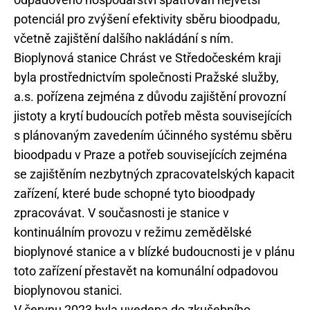
potenciál pro zvýšení efektivity sběru bioodpadu,
včetně zajištění dalšího nakládání s ním.
Bioplynová stanice Chrást ve Středočeském kraji
byla prostřednictvím společnosti Pražské služby,
a.s. pořízena zejména z důvodu zajištění provozní
jistoty a krytí budoucích potřeb města souvisejících
s plánovaným zavedením účinného systému sběru
bioodpadu v Praze a potřeb souvisejících zejména
se zajištěním nezbytných zpracovatelských kapacit
zařízení, které bude schopné tyto bioodpady
zpracovávat. V současnosti je stanice v
kontinuálním provozu v režimu zemědělské
bioplynové stanice a v blízké budoucnosti je v plánu
toto zařízení přestavět na komunální odpadovou
bioplynovou stanici.
V červnu 2023 byla uvedena do zkušebního