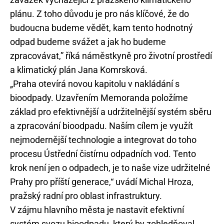
plánu. Z toho důvodu je pro nás klíčové, že do
budoucna budeme vědět, kam tento hodnotný
odpad budeme svážet a jak ho budeme
zpracovávat,” říká náměstkyně pro životní prostředí
a klimatický plán Jana Komrsková.
„Praha otevírá novou kapitolu v nakládání s
bioodpady. Uzavřením Memoranda položíme
základ pro efektivnější a udržitelnější systém sběru
a zpracování bioodpadu. Naším cílem je využít
nejmodernější technologie a integrovat do toho
procesu Ústřední čistírnu odpadních vod. Tento
krok není jen o odpadech, je to naše vize udržitelné
Prahy pro příští generace,“ uvádí Michal Hroza,
pražský radní pro oblast infrastruktury.
V zájmu hlavního města je nastavit efektivní
systém svozu bioodpadu, který by zohledňoval