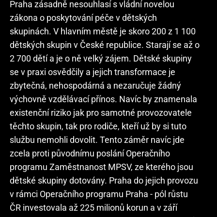
Praha zásadně nesouhlasí s vládní novelou
zákona o poskytování péče v dětských
skupinách. V hlavním městě je skoro 200 z 1 100
dětských skupin v České republice. Starají se až o
2 700 dětí a je o ně velký zájem. Dětské skupiny
se v praxi osvědčily a jejich transformace je
zbytečná, nehospodárná a nezaručuje žádný
výchovně vzdělávací přínos. Navíc by znamenala
existenční riziko jak pro samotné provozovatele
těchto skupin, tak pro rodiče, kteří už by si tuto
službu nemohli dovolit. Tento záměr navíc jde
zcela proti původnímu poslání Operačního
programu Zaměstnanost MPSV, ze kterého jsou
dětské skupiny dotovány. Praha do jejich provozu
v rámci Operačního programu Praha - pól růstu
ČR investovala až 225 milionů korun a v září