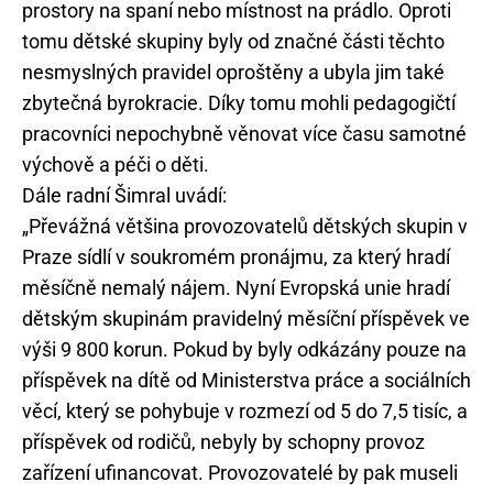
prostory na spaní nebo místnost na prádlo. Oproti
tomu dětské skupiny byly od značné části těchto
nesmyslných pravidel oproštěny a ubyla jim také
zbytečná byrokracie. Díky tomu mohli pedagogičtí
pracovníci nepochybně věnovat více času samotné
výchově a péči o děti.
Dále radní Šimral uvádí:
„Převážná většina provozovatelů dětských skupin v
Praze sídlí v soukromém pronájmu, za který hradí
měsíčně nemalý nájem. Nyní Evropská unie hradí
dětským skupinám pravidelný měsíční příspěvek ve
výši 9 800 korun. Pokud by byly odkázány pouze na
příspěvek na dítě od Ministerstva práce a sociálních
věcí, který se pohybuje v rozmezí od 5 do 7,5 tisíc, a
příspěvek od rodičů, nebyly by schopny provoz
zařízení ufinancovat. Provozovatelé by pak museli