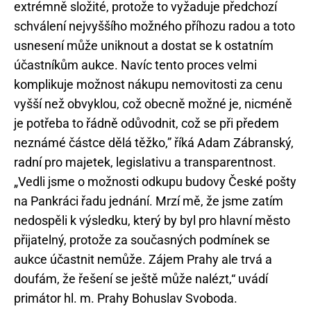
extrémně složité, protože to vyžaduje předchozí
schválení nejvyššího možného příhozu radou a toto
usnesení může uniknout a dostat se k ostatním
účastníkům aukce. Navíc tento proces velmi
komplikuje možnost nákupu nemovitosti za cenu
vyšší než obvyklou, což obecně možné je, nicméně
je potřeba to řádně odůvodnit, což se při předem
neznámé částce dělá těžko,” říká Adam Zábranský,
radní pro majetek, legislativu a transparentnost.
„Vedli jsme o možnosti odkupu budovy České pošty
na Pankráci řadu jednání. Mrzí mě, že jsme zatím
nedospěli k výsledku, který by byl pro hlavní město
přijatelný, protože za současných podmínek se
aukce účastnit nemůže. Zájem Prahy ale trvá a
doufám, že řešení se ještě může nalézt,“ uvádí
primátor hl. m. Prahy Bohuslav Svoboda.