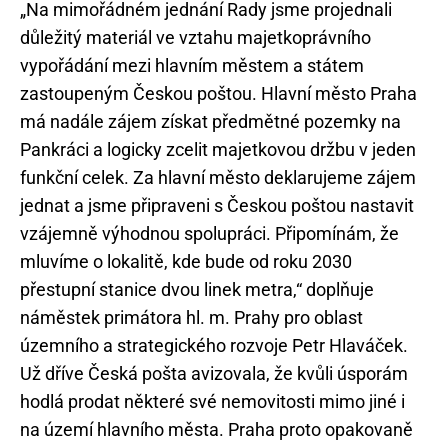
„Na mimořádném jednání Rady jsme projednali
důležitý materiál ve vztahu majetkoprávního
vypořádání mezi hlavním městem a státem
zastoupeným Českou poštou. Hlavní město Praha
má nadále zájem získat předmětné pozemky na
Pankráci a logicky zcelit majetkovou držbu v jeden
funkční celek. Za hlavní město deklarujeme zájem
jednat a jsme připraveni s Českou poštou nastavit
vzájemně výhodnou spolupráci. Připomínám, že
mluvíme o lokalitě, kde bude od roku 2030
přestupní stanice dvou linek metra,“ doplňuje
náměstek primátora hl. m. Prahy pro oblast
územního a strategického rozvoje Petr Hlaváček.
Už dříve Česká pošta avizovala, že kvůli úsporám
hodlá prodat některé své nemovitosti mimo jiné i
na území hlavního města. Praha proto opakovaně