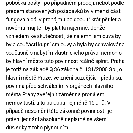
pobočka pošty i po případném prodeji, neboť podle
předem stanovených požadavků by v menší části
fungovala dál v pronájmu po dobu třikrát pět let a
novému majiteli by platila nájemné. Jenže
vzhledem ke skutečnosti, že nájemní smlouva by
byla součástí kupní smlouvy a byla by schvalována
současně s nabytím vlastnického práva, nemohlo
by hlavní město tuto povinnost reálně splnit. Praha
je totiž na základě § 36 zákona č. 131/2000 Sb., o
hlavní městě Praze, ve znění pozdějších předpisů,
povinna před schválením v orgánech hlavního
města Prahy zveřejnit záměr na pronájem
nemovitostí, a to po dobu nejméně 15 dnů. V
případě nesplnění této zákonné povinnosti, je
právní jednání absolutně neplatné se všemi
důsledky z toho plynoucími.