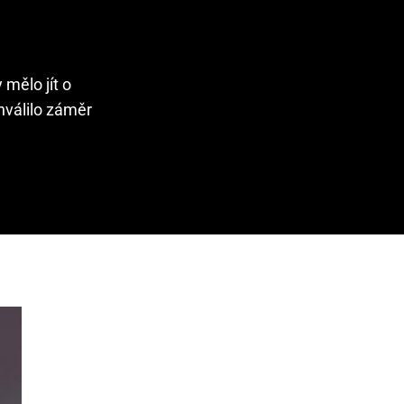
 mělo jít o
hválilo záměr