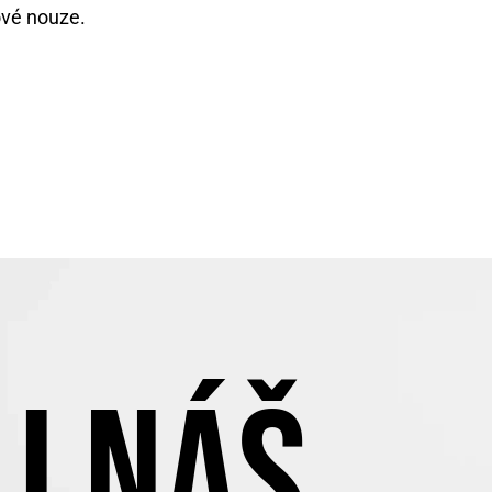
ové nouze.
J NÁŠ