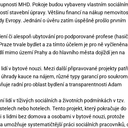
tupnosti MHD. Pokoje budou vybaveny vlastním sociální
ností stavební úpravy. Většinu financí na nákup nemovitos
dy Evropy. Jednání o úvěru zatím úspěšně prošlo prvním
lení či alespoň ubytování pro podporované profese (hasič
raze trvale bydlet a za tímto účelem je pro ně vyčleněna
dlí mimo území Prahy a do hlavního města dojíždí jen na
lidí v bytové nouzi. Mezi další připravované projekty patř
 úhrady kauce na nájem, různé typy garancí pro soukro
sňuje radní pro oblast bydlení a transparentnosti Adam
 lidí v tíživých sociálních a životních podmínkách v tzv.
telech nebo hotelech. Tento projekt, který pokračuje do
ci s lidmi bez domova a osobami v bytové nouzi, protože
ka a umožňuje systematičtější práci sociálních pracovníků, 