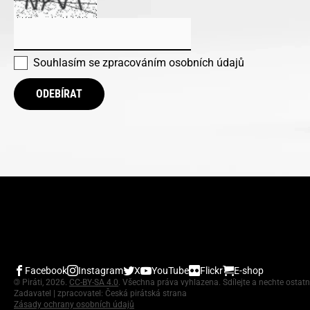
Souhlasím se
zpracováním osobních údajů
ODEBÍRAT
Facebook
Instagram
X
YouTube
Flickr
E-shop
©
Piráti, 2026.
CC-BY-SA 4.0
. Všechna práva vyhlazena. Sdílejte a nechte ostatn
Zadavatel | zpracovatel: Česká pirátská strana
Zásady ochrany osobních údajů