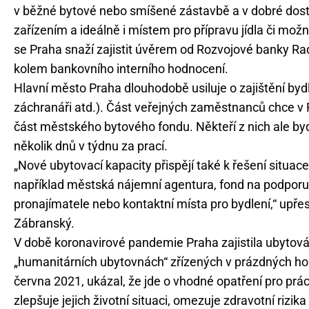
v běžné bytové nebo smíšené zástavbě a v dobré dos
zařízením a ideálně i místem pro přípravu jídla či mož
se Praha snaží zajistit úvěrem od Rozvojové banky Ra
kolem bankovního interního hodnocení.
Hlavní město Praha dlouhodobě usiluje o zajištění byd
záchranáři atd.). Část veřejných zaměstnanců chce v P
část městského bytového fondu. Někteří z nich ale by
několik dnů v týdnu za prací.
„Nové ubytovací kapacity přispějí také k řešení situace 
například městská nájemní agentura, fond na podporu
pronajímatele nebo kontaktní místa pro bydlení,“ upře
Zábranský.
V době koronavirové pandemie Praha zajistila ubytování
„humanitárních ubytovnách“ zřízených v prázdných hos
června 2021, ukázal, že jde o vhodné opatření pro prá
zlepšuje jejich životní situaci, omezuje zdravotní rizi